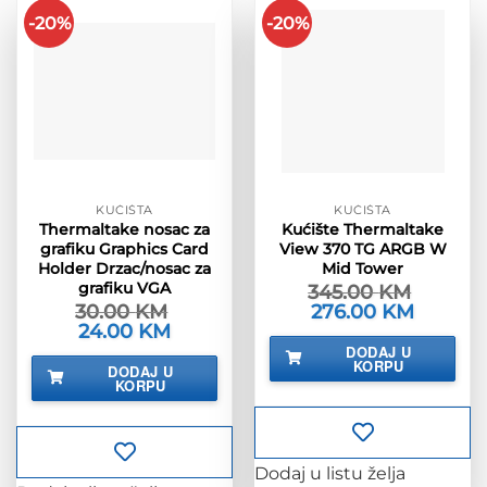
-20%
-20%
KUĆIŠTA
KUĆIŠTA
Thermaltake nosac za
Kućište Thermaltake
grafiku Graphics Card
View 370 TG ARGB W
Holder Drzac/nosac za
Mid Tower
grafiku VGA
345.00
KM
30.00
KM
Izvorna
276.00
KM
Trenutna
cijena
cijena
Izvorna
24.00
KM
Trenutna
bila
je:
cijena
cijena
DODAJ U
je:
276.00 K
bila
je:
KORPU
DODAJ U
345.00 KM.
je:
24.00 KM.
KORPU
30.00 KM.
Dodaj u listu želja