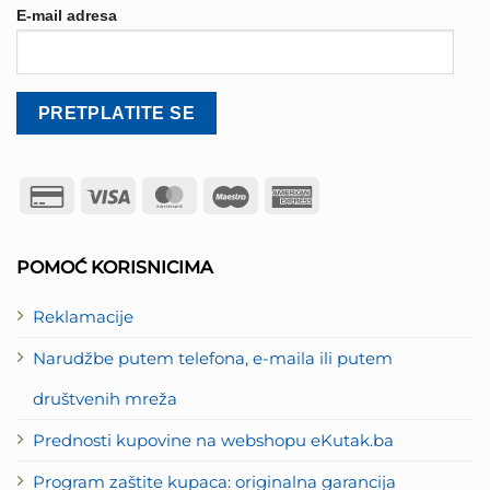
E-mail adresa
Credit
Visa
MasterCard
Maestro
American
Card
Express
2
POMOĆ KORISNICIMA
Reklamacije
Narudžbe putem telefona, e-maila ili putem
društvenih mreža
Prednosti kupovine na webshopu eKutak.ba
Program zaštite kupaca: originalna garancija