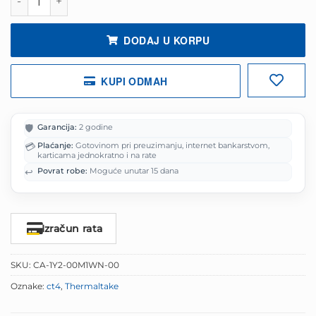
315.00 KM.
DODAJ U KORPU
KUPI ODMAH
🛡️
Garancija:
2 godine
💳
Plaćanje:
Gotovinom pri preuzimanju, internet bankarstvom,
karticama jednokratno i na rate
↩️
Povrat robe:
Moguće unutar 15 dana
Izračun rata
SKU:
CA-1Y2-00M1WN-00
Oznake:
ct4
,
Thermaltake