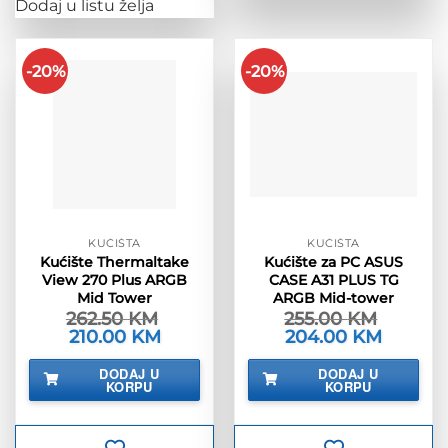
Dodaj u listu želja
-20%
-20%
KUĆIŠTA
KUĆIŠTA
Kućište Thermaltake
Kućište za PC ASUS
View 270 Plus ARGB
CASE A31 PLUS TG
Mid Tower
ARGB Mid-tower
262.50
KM
255.00
KM
Izvorna
210.00
KM
Trenutna
Izvorna
204.00
KM
Trenutna
cijena
cijena
cijena
cijena
bila
je:
bila
je:
DODAJ U
DODAJ U
je:
210.00 KM.
je:
204.00 K
KORPU
KORPU
262.50 KM.
255.00 KM.