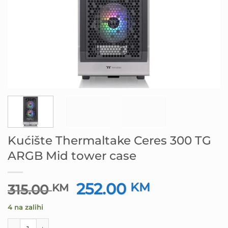
Kućište Thermaltake Ceres 300 TG
ARGB Mid tower case
252.00
Izvorna
KM
Trenutna
315.00
KM
cijena
cijena
4 na zalihi
bila
je:
je:
252.00 KM.
Kućište Thermaltake Ceres 300 TG ARGB Mid tower case 