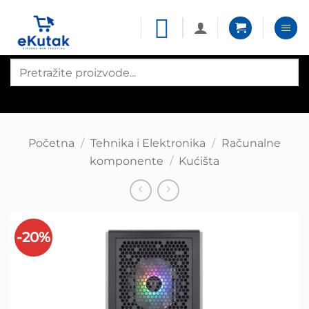
Skip
to
content
Products
search
Početna
/
Tehnika i Elektronika
/
Računalne
komponente
/
Kućišta
-20%