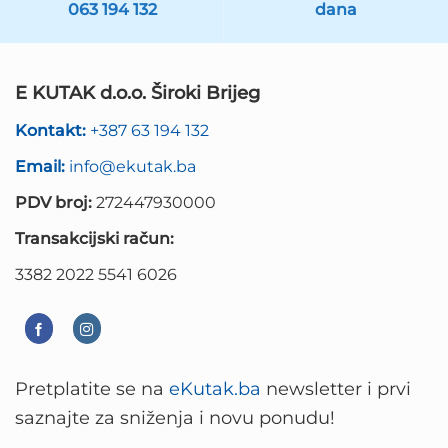
063 194 132
dana
E KUTAK d.o.o. Široki Brijeg
Kontakt:
+387 63 194 132
Email:
info@ekutak.ba
PDV broj:
272447930000
Transakcijski račun:
3382 2022 5541 6026
Pretplatite se na
eKutak.ba
newsletter i prvi
saznajte za sniženja i novu ponudu!