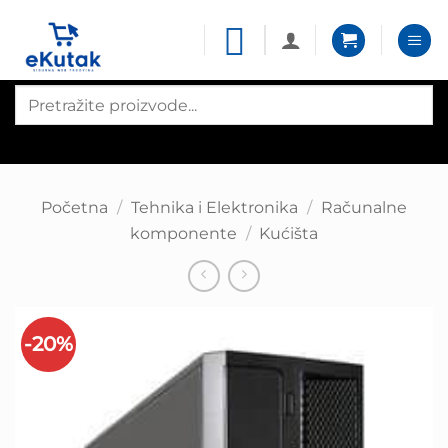
Skip
to
content
Products
search
Početna
/
Tehnika i Elektronika
/
Računalne
komponente
/
Kućišta
-20%