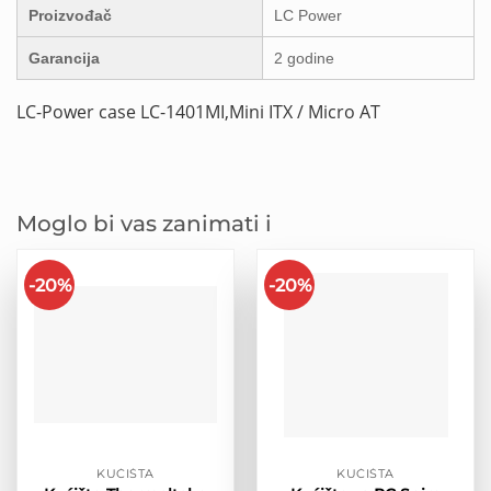
Proizvođač
LC Power
Garancija
2 godine
LC-Power case LC-1401MI,Mini ITX / Micro AT
Moglo bi vas zanimati i
-20%
-20%
KUĆIŠTA
KUĆIŠTA