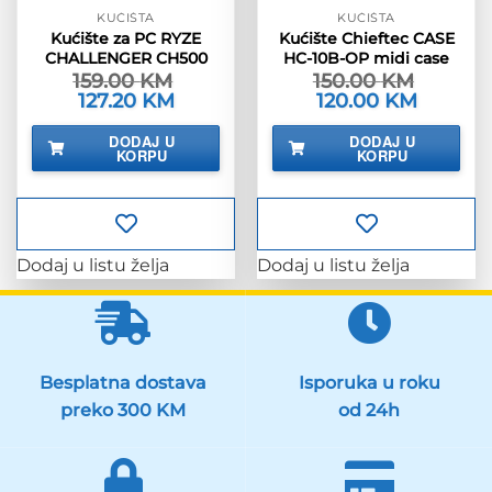
KUĆIŠTA
KUĆIŠTA
Kućište za PC RYZE
Kućište Chieftec CASE
CHALLENGER CH500
HC-10B-OP midi case
159.00
KM
150.00
KM
Izvorna
127.20
KM
Trenutna
Izvorna
120.00
KM
Trenutna
cijena
cijena
cijena
cijena
bila
je:
bila
je:
DODAJ U
DODAJ U
je:
127.20 KM.
je:
120.00 KM
KORPU
KORPU
159.00 KM.
150.00 KM.
Dodaj u listu želja
Dodaj u listu želja
Besplatna dostava
Isporuka u roku
preko 300 KM
od 24h