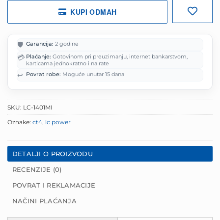
KUPI ODMAH
🛡️
Garancija:
2 godine
💳
Plaćanje:
Gotovinom pri preuzimanju, internet bankarstvom,
karticama jednokratno i na rate
↩️
Povrat robe:
Moguće unutar 15 dana
SKU:
LC-1401MI
Oznake:
ct4
,
lc power
DETALJI O PROIZVODU
RECENZIJE (0)
POVRAT I REKLAMACIJE
NAČINI PLAĆANJA