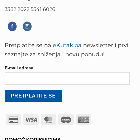
3382 2022 5541 6026
Pretplatite se na
eKutak.ba
newsletter i prvi
saznajte za sniženja i novu ponudu!
E-mail adresa
Credit
Visa
MasterCard
Maestro
American
Card
Express
2
POMOĆ KORISNICIMA