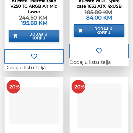
Kućište Thermaltake
Kućište za PC Spire
V250 TG ARGB Air Mid
case 1632 ATX, 4xUSB
tower
105.00
KM
244.50
KM
Izvorna
84.00
KM
Trenutna
cijena
cijena
Izvorna
195.60
KM
Trenutna
bila
je:
cijena
cijena
DODAJ U
je:
84.00 KM.
bila
je:
KORPU
DODAJ U
105.00 KM.
je:
195.60 KM.
KORPU
244.50 KM.
Dodaj u listu želja
Dodaj u listu želja
-20%
-20%