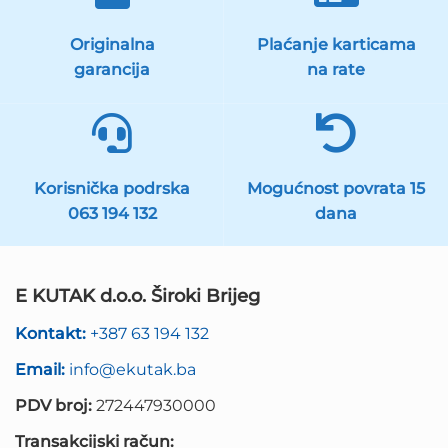
Originalna
Plaćanje karticama
garancija
na rate
Korisnička podrska
Mogućnost povrata 15
063 194 132
dana
E KUTAK d.o.o. Široki Brijeg
Kontakt:
+387 63 194 132
Email:
info@ekutak.ba
PDV broj:
272447930000
Transakcijski račun: