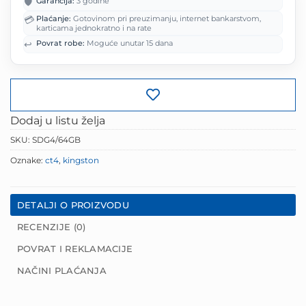
🛡️
Garancija:
3 godine
102.00 KM.
💳
Plaćanje:
Gotovinom pri preuzimanju, internet bankarstvom,
karticama jednokratno i na rate
↩️
Povrat robe:
Moguće unutar 15 dana
Dodaj u listu želja
SKU:
SDG4/64GB
Oznake:
ct4
,
kingston
DETALJI O PROIZVODU
RECENZIJE (0)
POVRAT I REKLAMACIJE
NAČINI PLAĆANJA