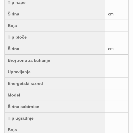
Tip nape
Širina
cm
Boja
Tip ploče
Širina
cm
Broj zona za kuhanje
Upravljanje
Energetski razred
Model
Širina sabirnice
Tip ugradnje
Boja