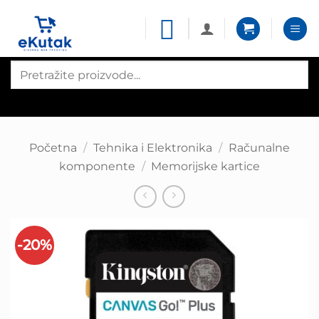
Skip
to
content
Products
search
Početna
/
Tehnika i Elektronika
/
Računalne
komponente
/
Memorijske kartice
-20%