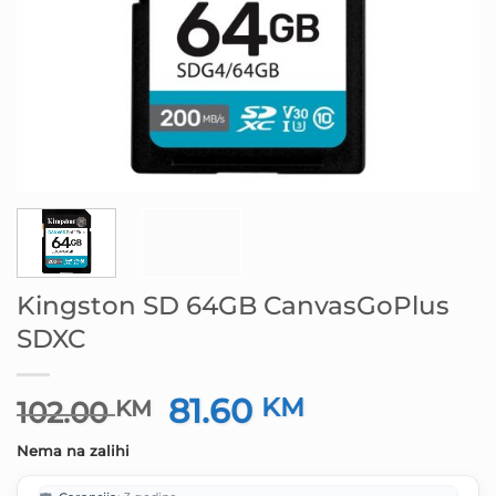
Kingston SD 64GB CanvasGoPlus
SDXC
81.60
Izvorna
KM
Trenutna
102.00
KM
cijena
cijena
Nema na zalihi
bila
je:
je:
81.60 KM.