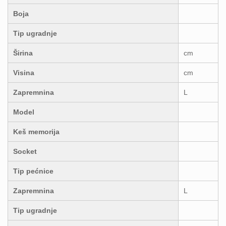
Boja
Tip ugradnje
Širina
cm
Visina
cm
Zapremnina
L
Model
Keš memorija
Socket
Tip pećnice
Zapremnina
L
Tip ugradnje