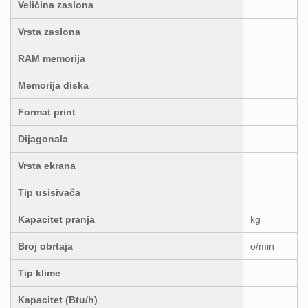
Veličina zaslona
Vrsta zaslona
RAM memorija
Memorija diska
Format print
Dijagonala
Vrsta ekrana
Tip usisivača
Kapacitet pranja
kg
Broj obrtaja
o/min
Tip klime
Kapacitet (Btu/h)