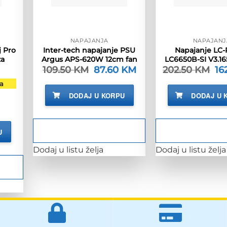
NAPAJANJA
NAPAJANJ
 Pro
Inter-tech napajanje PSU
Napajanje LC
za
Argus APS-620W 12cm fan
LC6650B-SI V3.1
109.50
KM
Izvorna
87.60
KM
Trenutna
202.50
KM
Izv
16
cijena
cijena
cij
bila
je:
bil
a
je:
87.60 KM.
je:
DODAJ U KORPU
DODAJ U 
109.50 KM.
20
renutna
ijena
e:
,995.00 KM.
U
Dodaj u listu želja
Dodaj u listu želja