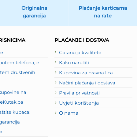
Originalna
Plaćanje karticama
garancija
na rate
ISNICIMA
PLAĆANJE I DOSTAVA
je
Garancija kvalitete
utem telefona, e-
Kako naručiti
putem društvenih
Kupovina za pravna lica
Načini plaćanja i dostava
kupovine na
Pravila privatnosti
eKutak.ba
Uvjeti korištenja
štite kupaca:
O nama
garancija
a