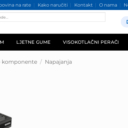
ovina na rate
Kako naručiti
Kontakt
O nama
N
AM
LJETNE GUME
VISOKOTLAČNI PERAČI
e komponente
/
Napajanja