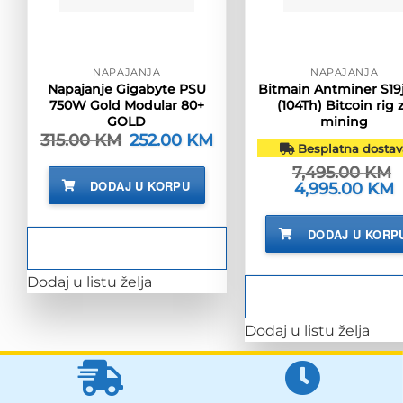
NAPAJANJA
NAPAJANJA
Napajanje Gigabyte PSU
Bitmain Antminer S19j
750W Gold Modular 80+
(104Th) Bitcoin rig 
GOLD
mining
315.00
KM
Izvorna
252.00
KM
Trenutna
Besplatna dostav
cijena
cijena
bila
je:
7,495.00
KM
je:
252.00 KM.
DODAJ U KORPU
Izvorna
4,995.00
KM
T
315.00 KM.
cijena
c
bila
j
je:
4
DODAJ U KORP
7,495.00 KM.
Dodaj u listu želja
Dodaj u listu želja