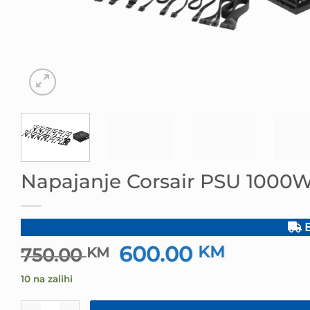
Napajanje Corsair PSU 1000
B
600.00
Izvorna
KM
Trenutna
750.00
KM
cijena
cijena
10 na zalihi
bila
je:
je:
600.00 KM
Napajanje Corsair PSU 1000W RM1000x Gold količina