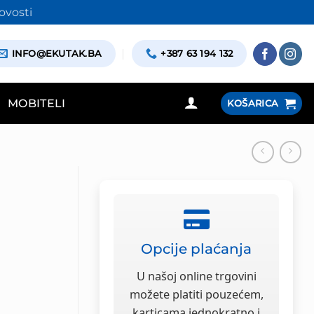
ovosti
INFO@EKUTAK.BA
+387 63 194 132
MOBITELI
KOŠARICA
Opcije plaćanja
U našoj online trgovini
možete platiti pouzećem,
karticama jednokratno i