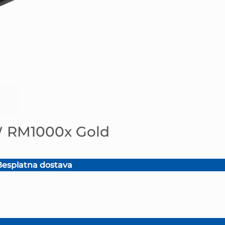
W RM1000x Gold
esplatna dostava
.