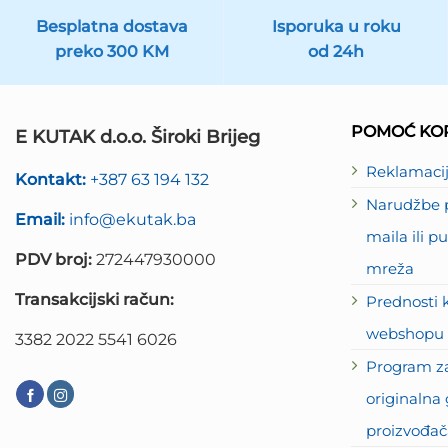
Besplatna dostava
Isporuka u roku
preko 300 KM
od 24h
POMOĆ KOR
E KUTAK d.o.o. Široki Brijeg
Reklamaci
Kontakt:
+387 63 194 132
Narudžbe p
Email:
info@ekutak.ba
maila ili 
PDV broj:
272447930000
mreža
Transakcijski račun:
Prednosti 
webshopu 
3382 2022 5541 6026
Program za
originalna 
proizvođač