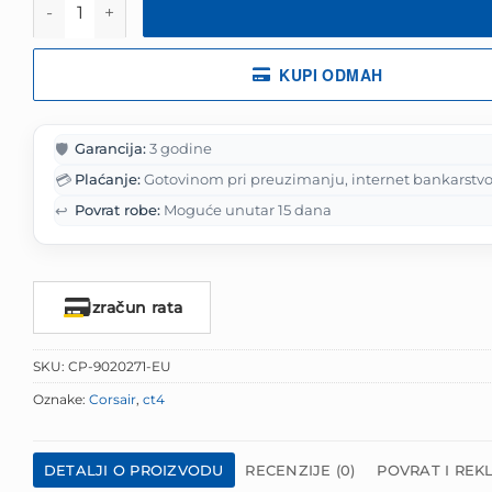
750.00 KM.
KUPI ODMAH
🛡️
Garancija:
3 godine
💳
Plaćanje:
Gotovinom pri preuzimanju, internet bankarstvo
↩️
Povrat robe:
Moguće unutar 15 dana
Izračun rata
SKU:
CP-9020271-EU
Oznake:
Corsair
,
ct4
DETALJI O PROIZVODU
RECENZIJE (0)
POVRAT I REK