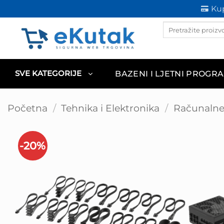
Skip
Kup
to
Products
content
search
BAZENI I LJETNI PROGR
SVE KATEGORIJE
Početna
/
Tehnika i Elektronika
/
Računaln
-20%