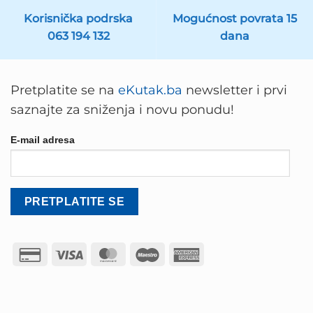
Korisnička podrska
Mogućnost povrata 15
063 194 132
dana
Pretplatite se na
eKutak.ba
newsletter i prvi
saznajte za sniženja i novu ponudu!
E-mail adresa
Credit
Visa
MasterCard
Maestro
American
Card
Express
2