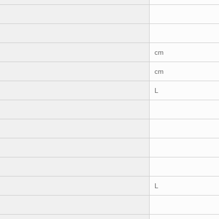
cm
cm
L
L