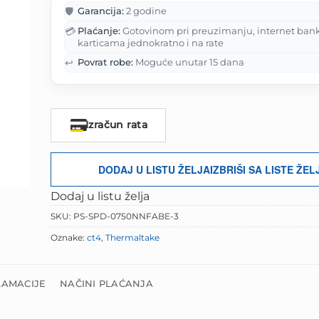
je:
198.00 
🛡️
Garancija:
2 godine
247.50 KM.
💳
Plaćanje:
Gotovinom pri preuzimanju, internet ban
karticama jednokratno i na rate
↩️
Povrat robe:
Moguće unutar 15 dana
Izračun rata
DODAJ U LISTU ŽELJA
IZBRIŠI SA LISTE ŽEL
Dodaj u listu želja
SKU:
PS-SPD-0750NNFABE-3
Oznake:
ct4
,
Thermaltake
LAMACIJE
NAČINI PLAĆANJA