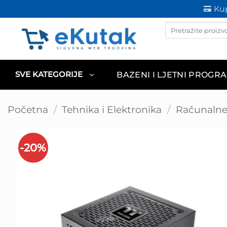
Skip
Kup
to
Products
content
search
BAZENI I LJETNI PROGR
SVE KATEGORIJE
Početna
/
Tehnika i Elektronika
/
Računaln
-20%