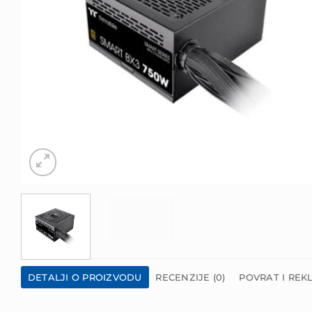
DETALJI O PROIZVODU
RECENZIJE (0)
POVRAT I REK