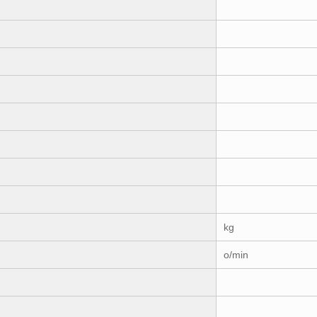
kg
o/min