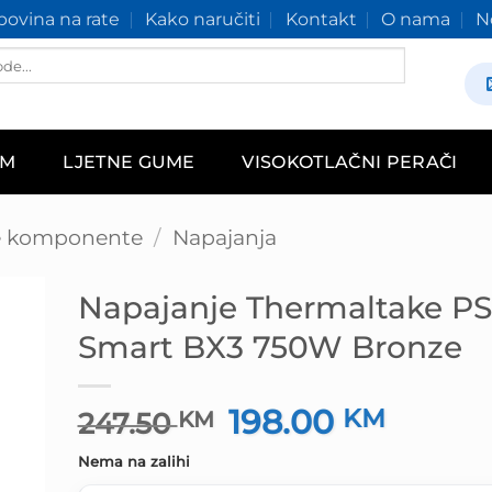
ovina na rate
Kako naručiti
Kontakt
O nama
N
AM
LJETNE GUME
VISOKOTLAČNI PERAČI
e komponente
/
Napajanja
Napajanje Thermaltake P
Smart BX3 750W Bronze
198.00
Izvorna
KM
Trenut
247.50
KM
cijena
cijena
Nema na zalihi
bila
je: