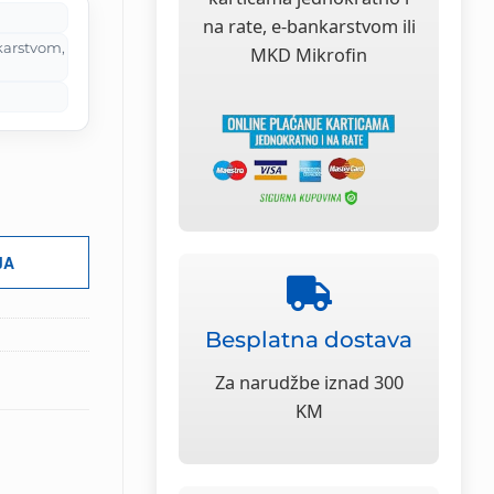
KM.
na rate, e-bankarstvom ili
karstvom,
MKD Mikrofin
JA
Besplatna dostava
Za narudžbe iznad 300
KM