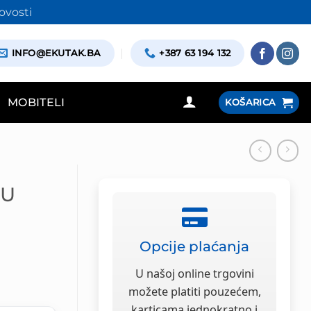
ovosti
INFO@EKUTAK.BA
+387 63 194 132
MOBITELI
KOŠARICA
SU
Opcije plaćanja
na
U našoj online trgovini
možete platiti pouzećem,
karticama jednokratno i