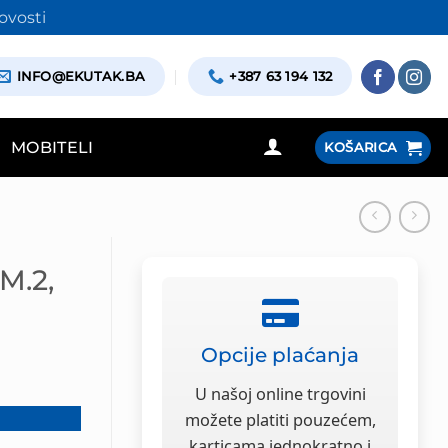
ovosti
INFO@EKUTAK.BA
+387 63 194 132
MOBITELI
KOŠARICA
M.2,
Opcije plaćanja
U našoj online trgovini
možete platiti pouzećem,
karticama jednokratno i