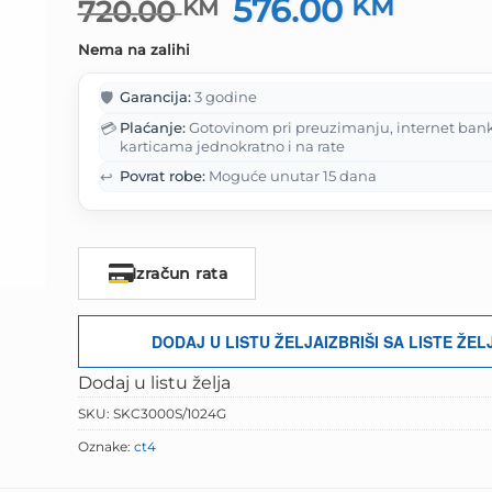
576.00
Izvorna
KM
Trenut
720.00
KM
cijena
cijena
Nema na zalihi
bila
je:
je:
576.00
🛡️
Garancija:
3 godine
720.00 KM.
💳
Plaćanje:
Gotovinom pri preuzimanju, internet ban
karticama jednokratno i na rate
↩️
Povrat robe:
Moguće unutar 15 dana
Izračun rata
DODAJ U LISTU ŽELJA
IZBRIŠI SA LISTE ŽEL
Dodaj u listu želja
SKU:
SKC3000S/1024G
Oznake:
ct4