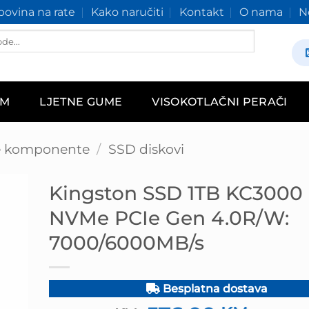
ovina na rate
Kako naručiti
Kontakt
O nama
N
AM
LJETNE GUME
VISOKOTLAČNI PERAČI
e komponente
/
SSD diskovi
Kingston SSD 1TB KC3000 
NVMe PCIe Gen 4.0R/W:
7000/6000MB/s
Besplatna dostava