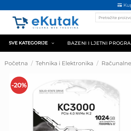
Skip
Kup
to
Products
content
search
BAZENI I LJETNI PROGR
SVE KATEGORIJE
Početna
/
Tehnika i Elektronika
/
Računaln
-20%