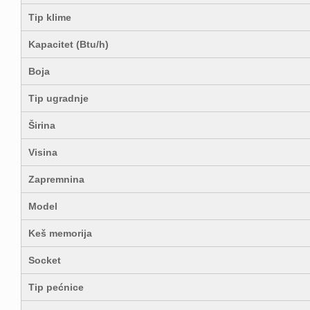
Tip klime
Kapacitet (Btu/h)
Boja
Tip ugradnje
Širina
Visina
Zapremnina
Model
Keš memorija
Socket
Tip pećnice