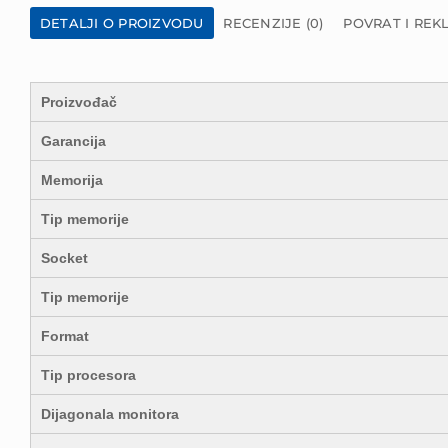
DETALJI O PROIZVODU
RECENZIJE (0)
POVRAT I REK
Proizvođač
Garancija
Memorija
Tip memorije
Socket
Tip memorije
Format
Tip procesora
Dijagonala monitora