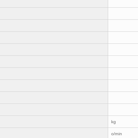
kg
o/min