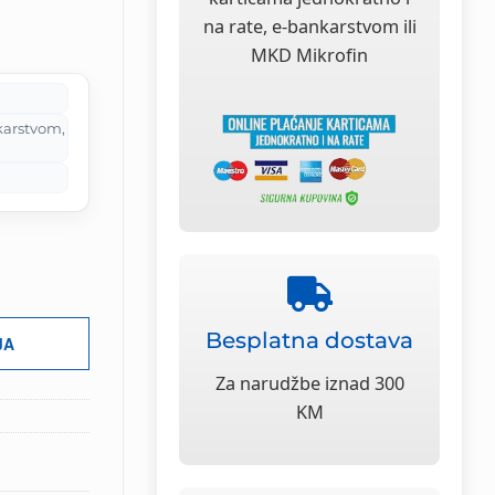
na
na rate, e-bankarstvom ili
MKD Mikrofin
 KM.
karstvom,
Besplatna dostava
JA
Za narudžbe iznad 300
KM