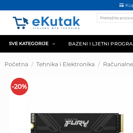
Skip
Kup
to
Products
content
search
BAZENI I LJETNI PROGR
SVE KATEGORIJE
Početna
/
Tehnika i Elektronika
/
Računaln
-20%