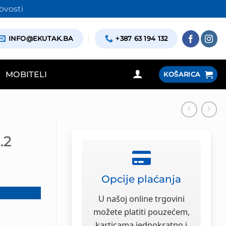
ovosti
INFO@EKUTAK.BA
+387 63 194 132
MOBITELI
KOŠARICA
.2
Opcije plaćanja
U našoj online trgovini
nutna
možete platiti pouzećem,
na
karticama jednokratno i