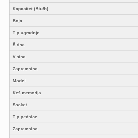
Kapacitet (Btu/h)
Boja
Tip ugradnje
Širina
Visina
Zapremnina
Model
Keš memorija
Socket
Tip pećnice
Zapremnina