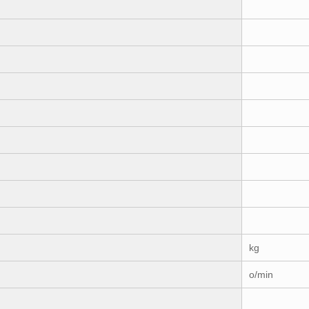
kg
o/min