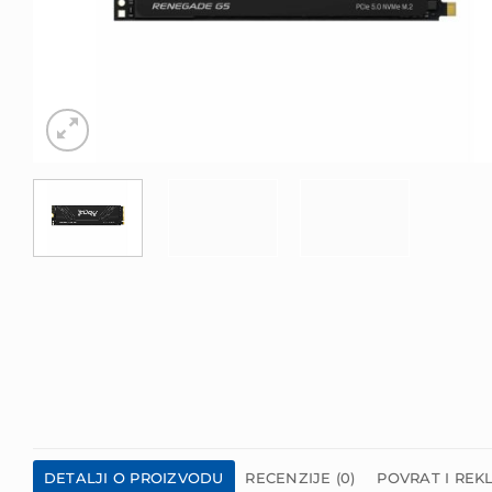
DETALJI O PROIZVODU
RECENZIJE (0)
POVRAT I REK