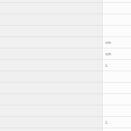
cm
cm
L
L