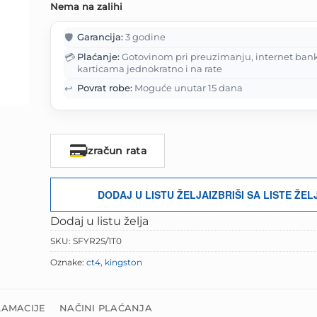
Nema na zalihi
bila
je:
je:
1,28
🛡️
Garancija:
3 godine
1,605.00 KM.
💳
Plaćanje:
Gotovinom pri preuzimanju, internet ban
karticama jednokratno i na rate
↩️
Povrat robe:
Moguće unutar 15 dana
Izračun rata
DODAJ U LISTU ŽELJA
IZBRIŠI SA LISTE ŽEL
Dodaj u listu želja
SKU:
SFYR2S/1T0
Oznake:
ct4
,
kingston
LAMACIJE
NAČINI PLAĆANJA