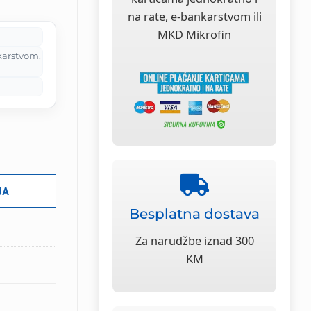
na rate, e-bankarstvom ili
4.00 KM.
MKD Mikrofin
karstvom,
JA
Besplatna dostava
Za narudžbe iznad 300
KM