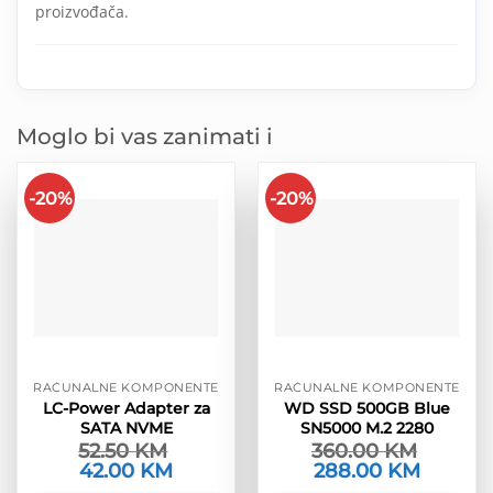
proizvođača.
Moglo bi vas zanimati i
-20%
-20%
RAČUNALNE KOMPONENTE
RAČUNALNE KOMPONENTE
LC-Power Adapter za
WD SSD 500GB Blue
SATA NVME
SN5000 M.2 2280
52.50
KM
360.00
KM
Izvorna
42.00
KM
Trenutna
Izvorna
288.00
KM
Trenutna
cijena
cijena
cijena
cijena