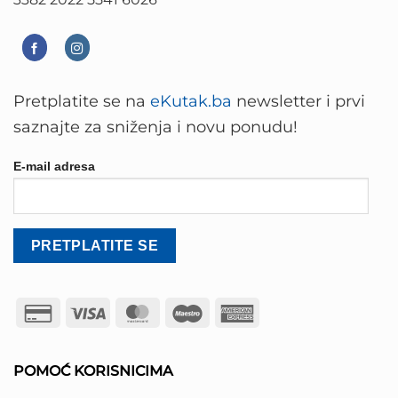
Pretplatite se na
eKutak.ba
newsletter i prvi
saznajte za sniženja i novu ponudu!
E-mail adresa
Credit
Visa
MasterCard
Maestro
American
Card
Express
2
POMOĆ KORISNICIMA