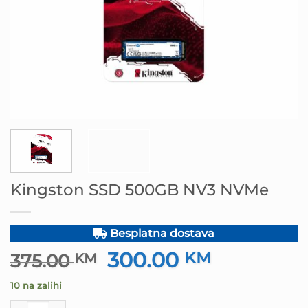
Kingston SSD 500GB NV3 NVMe
Besplatna dostava
300.00
Izvorna
KM
Trenutna
375.00
KM
cijena
cijena
10 na zalihi
bila
je:
Kingston SSD 500GB NV3 NVMe količina