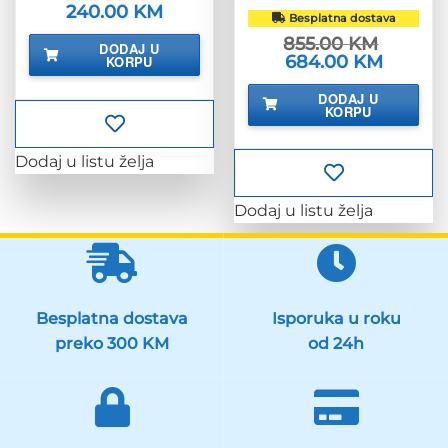
Izvorna
240.00
KM
Trenutna
Besplatna dostava
cijena
cijena
bila
je:
855.00
KM
DODAJ U
je:
240.00 KM.
Izvorna
684.00
KM
Trenutna
KORPU
300.00 KM.
cijena
cijena
bila
je:
DODAJ U
je:
684.00 K
KORPU
855.00 KM.
Dodaj u listu želja
Dodaj u listu želja
Besplatna dostava
Isporuka u roku
preko 300 KM
od 24h