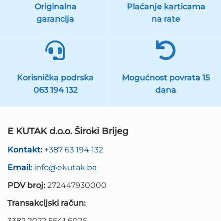
Originalna
Plaćanje karticama
garancija
na rate
Korisnička podrska
Mogućnost povrata 15
063 194 132
dana
E KUTAK d.o.o. Široki Brijeg
Kontakt:
+387 63 194 132
Email:
info@ekutak.ba
PDV broj:
272447930000
Transakcijski račun:
3382 2022 5541 6026