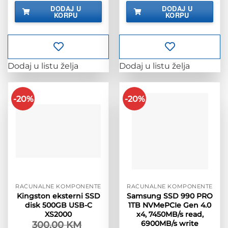
bila
je:
bila
je:
DODAJ U
DODAJ U
je:
42.00 KM.
je:
288.00 K
KORPU
KORPU
52.50 KM.
360.00 KM.
Dodaj u listu želja
Dodaj u listu želja
-20%
-20%
RAČUNALNE KOMPONENTE
RAČUNALNE KOMPONENTE
Kingston eksterni SSD
Samsung SSD 990 PRO
disk 500GB USB-C
1TB NVMePCIe Gen 4.0
XS2000
x4, 7450MB/s read,
6900MB/s write
300.00
KM