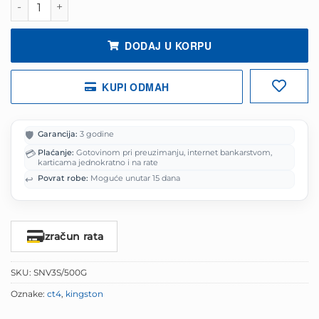
je:
300.00 KM
375.00 KM.
DODAJ U KORPU
KUPI ODMAH
🛡️
Garancija:
3 godine
💳
Plaćanje:
Gotovinom pri preuzimanju, internet bankarstvom,
karticama jednokratno i na rate
↩️
Povrat robe:
Moguće unutar 15 dana
Izračun rata
SKU:
SNV3S/500G
Oznake:
ct4
,
kingston