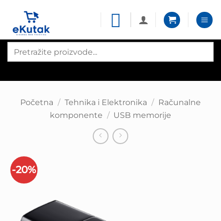
Skip
to
content
Products
search
Početna
/
Tehnika i Elektronika
/
Računalne
komponente
/
USB memorije
-20%