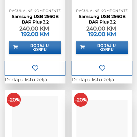
RAČUNALNE KOMPONENTE
RAČUNALNE KOMPONENTE
Samsung USB 256GB
Samsung USB 256GB
BAR Plus 3.2
BAR Plus 3.2
240.00
KM
240.00
KM
Izvorna
192.00
KM
Trenutna
Izvorna
192.00
KM
Trenutna
cijena
cijena
cijena
cijena
bila
je:
bila
je:
DODAJ U
DODAJ U
je:
192.00 KM.
je:
192.00 KM
KORPU
KORPU
240.00 KM.
240.00 KM.
Dodaj u listu želja
Dodaj u listu želja
-20%
-20%