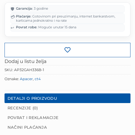
je:
15.00 KM.
🛡️
Garancija:
3 godine
18.75 KM.
💳
Plaćanje:
Gotovinom pri preuzimanju, internet bankarstvom,
karticama jednokratno i na rate
↩️
Povrat robe:
Moguće unutar 15 dana
Dodaj u listu želja
SKU:
AP32GAH336B-1
Oznake:
Apacer
,
ct4
DETALJI O PROIZVODU
RECENZIJE (0)
POVRAT I REKLAMACIJE
NAČINI PLAĆANJA