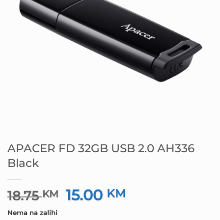
APACER FD 32GB USB 2.0 AH336
Black
15.00
Izvorna
KM
Trenutna
18.75
KM
cijena
cijena
Nema na zalihi
bila
je: