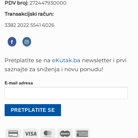
PDV broj:
272447930000
Transakcijski račun:
3382 2022 5541 6026
Pretplatite se na
eKutak.ba
newsletter i prvi
saznajte za sniženja i novu ponudu!
E-mail adresa
Credit
Visa
MasterCard
Maestro
American