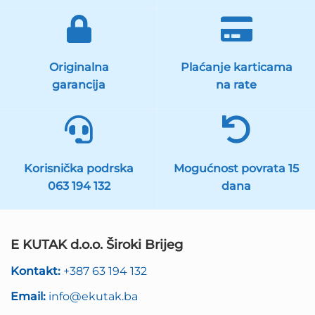
Originalna
Plaćanje karticama
garancija
na rate
Korisnička podrska
Mogućnost povrata 15
063 194 132
dana
E KUTAK d.o.o. Široki Brijeg
Kontakt:
+387 63 194 132
Email:
info@ekutak.ba