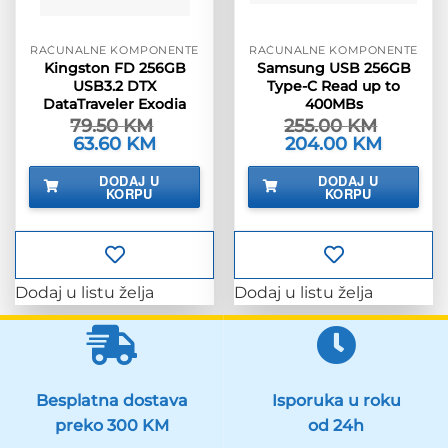
RAČUNALNE KOMPONENTE
RAČUNALNE KOMPONENTE
Kingston FD 256GB
Samsung USB 256GB
USB3.2 DTX
Type-C Read up to
DataTraveler Exodia
400MBs
79.50
KM
255.00
KM
Izvorna
63.60
KM
Trenutna
Izvorna
204.00
KM
Trenutna
cijena
cijena
cijena
cijena
bila
je:
bila
je:
DODAJ U
DODAJ U
je:
63.60 KM.
je:
204.00 K
KORPU
KORPU
79.50 KM.
255.00 KM.
Dodaj u listu želja
Dodaj u listu želja
Besplatna dostava
Isporuka u roku
preko 300 KM
od 24h