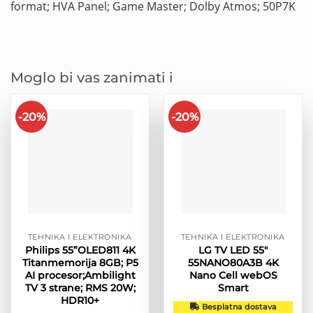
format; HVA Panel; Game Master; Dolby Atmos; 50P7K
Moglo bi vas zanimati i
-20%
-20%
TEHNIKA I ELEKTRONIKA
TEHNIKA I ELEKTRONIKA
Philips 55”OLED811 4K
LG TV LED 55″
Titanmemorija 8GB; P5
55NANO80A3B 4K
AI procesor;Ambilight
Nano Cell webOS
TV 3 strane; RMS 20W;
Smart
HDR10+
Besplatna dostava