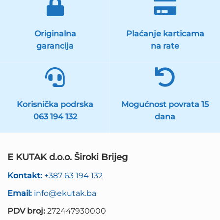
Originalna
Plaćanje karticama
garancija
na rate
Korisnička podrska
Mogućnost povrata 15
063 194 132
dana
E KUTAK d.o.o. Široki Brijeg
Kontakt:
+387 63 194 132
Email:
info@ekutak.ba
PDV broj:
272447930000