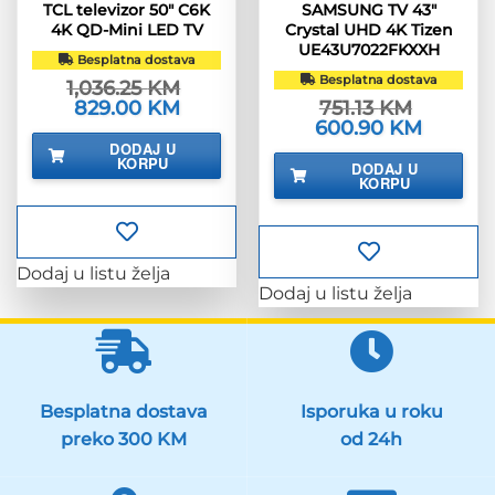
TCL televizor 50″ C6K
SAMSUNG TV 43″
4K QD-Mini LED TV
Crystal UHD 4K Tizen
UE43U7022FKXXH
Besplatna dostava
Besplatna dostava
1,036.25
KM
Izvorna
829.00
KM
Trenutna
751.13
KM
cijena
cijena
Izvorna
600.90
KM
Trenutna
bila
je:
cijena
cijena
DODAJ U
je:
829.00 KM.
bila
je:
KORPU
1,036.25 KM.
DODAJ U
je:
600.90 K
KORPU
751.13 KM.
Dodaj u listu želja
Dodaj u listu želja
Besplatna dostava
Isporuka u roku
preko 300 KM
od 24h