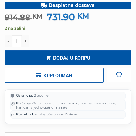
Besplatna dostava
731.90
Izvorna
KM
Trenutna
914.88
KM
cijena
cijena
2 na zalihi
bila
je:
je:
731.90 KM.
TCL televizor 50" P7K 4K QLED TV količina
914.88 KM.
DODAJ U KORPU
KUPI ODMAH
🛡️
Garancija:
2 godine
💳
Plaćanje:
Gotovinom pri preuzimanju, internet bankarstvom,
karticama jednokratno i na rate
↩️
Povrat robe:
Moguće unutar 15 dana