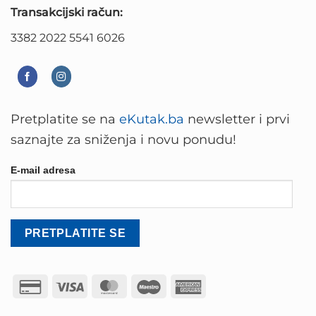
Transakcijski račun:
3382 2022 5541 6026
Pretplatite se na
eKutak.ba
newsletter i prvi
saznajte za sniženja i novu ponudu!
E-mail adresa
Credit
Visa
MasterCard
Maestro
American
Card
Express