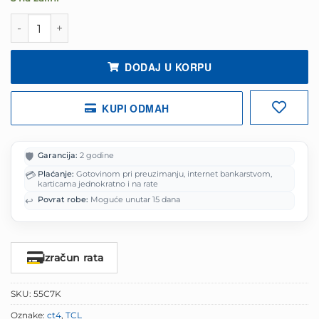
bila
je:
je:
1,249.00 
TCL televizor 55" C7K 4K QD-Mini LED TV količina
1,561.25 KM.
DODAJ U KORPU
KUPI ODMAH
🛡️
Garancija:
2 godine
💳
Plaćanje:
Gotovinom pri preuzimanju, internet bankarstvom,
karticama jednokratno i na rate
↩️
Povrat robe:
Moguće unutar 15 dana
Izračun rata
SKU:
55C7K
Oznake:
ct4
,
TCL