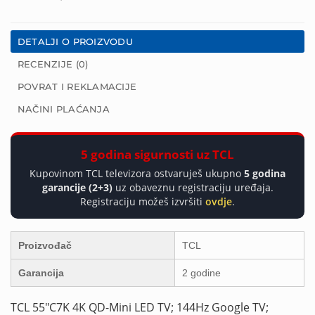
DETALJI O PROIZVODU
RECENZIJE (0)
POVRAT I REKLAMACIJE
NAČINI PLAĆANJA
5 godina sigurnosti uz TCL
Kupovinom TCL televizora ostvaruješ ukupno
5 godina
garancije (2+3)
uz obaveznu registraciju uređaja.
Registraciju možeš izvršiti
ovdje
.
Proizvođač
TCL
Garancija
2 godine
TCL 55″C7K 4K QD-Mini LED TV; 144Hz Google TV;