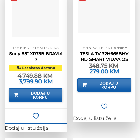
TEHNIKA I ELEKTRONIKA
TEHNIKA I ELEKTRONIKA
Sony 65” XR75B BRAVIA
TESLA TV 32H665BHV
7
HD SMART VIDAA OS
348.75
KM
Besplatna dostava
Izvorna
279.00
KM
Trenutna
4,749.88
KM
cijena
cijena
bila
je:
Izvorna
3,799.90
KM
Trenutna
DODAJ U
je:
279.00 K
cijena
cijena
KORPU
348.75 KM.
bila
je:
DODAJ U
je:
3,799.90 KM.
KORPU
4,749.88 KM.
Dodaj u listu želja
Dodaj u listu želja