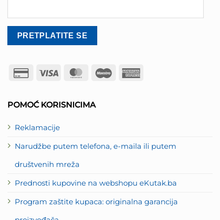
Credit
Visa
MasterCard
Maestro
American
Card
Express
2
POMOĆ KORISNICIMA
Reklamacije
Narudžbe putem telefona, e-maila ili putem
društvenih mreža
Prednosti kupovine na webshopu eKutak.ba
Program zaštite kupaca: originalna garancija
proizvođača