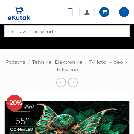
Skip
to
content
Products
search
Početna
/
Tehnika i Elektronika
/
TV, foto i video
/
Televizori
-20%