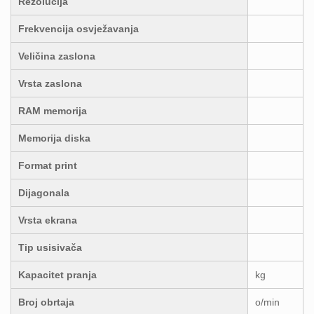
Rezolucija
Frekvencija osvježavanja
Veličina zaslona
Vrsta zaslona
RAM memorija
Memorija diska
Format print
Dijagonala
Vrsta ekrana
Tip usisivača
Kapacitet pranja
kg
Broj obrtaja
o/min