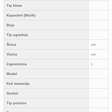
Tip klime
Kapacitet (Btu/h)
Boja
Tip ugradnje
Širina
cm
Visina
cm
Zapremnina
L
Model
Keš memorija
Socket
Tip pećnice