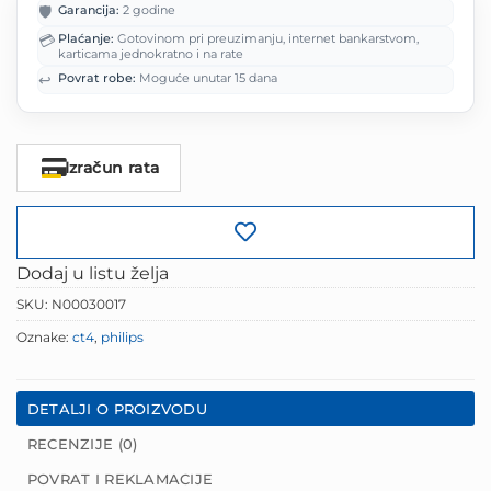
je:
1,920.0
🛡️
Garancija:
2 godine
2,400.00 KM.
💳
Plaćanje:
Gotovinom pri preuzimanju, internet bankarstvom,
karticama jednokratno i na rate
↩️
Povrat robe:
Moguće unutar 15 dana
Izračun rata
Dodaj u listu želja
SKU:
N00030017
Oznake:
ct4
,
philips
DETALJI O PROIZVODU
RECENZIJE (0)
POVRAT I REKLAMACIJE