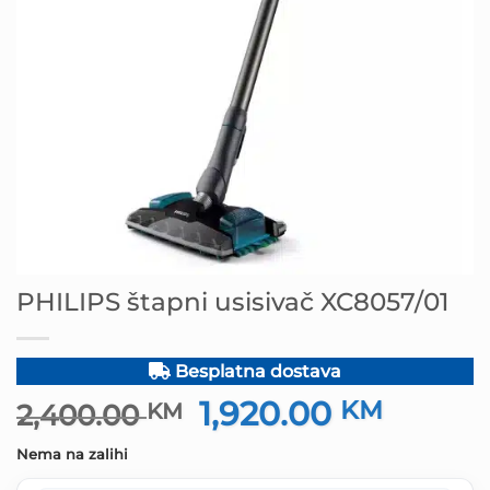
PHILIPS štapni usisivač XC8057/01
Besplatna dostava
1,920.00
Izvorna
KM
Trenut
2,400.00
KM
cijena
cijena
Nema na zalihi
bila
je: