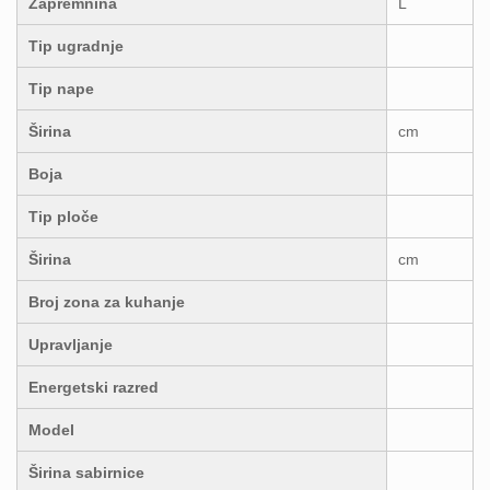
Zapremnina
L
Tip ugradnje
Tip nape
Širina
cm
Boja
Tip ploče
Širina
cm
Broj zona za kuhanje
Upravljanje
Energetski razred
Model
Širina sabirnice