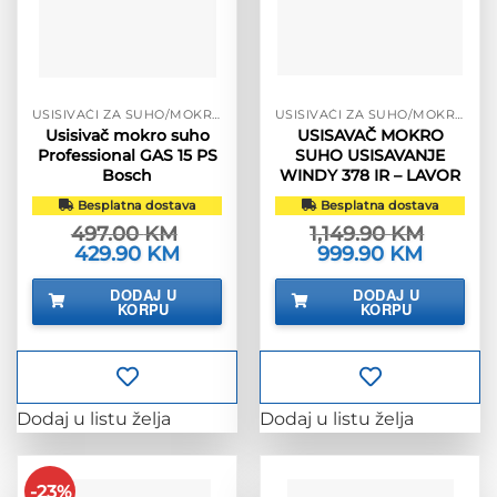
USISIVAČI ZA SUHO/MOKRO
USISIVAČI ZA SUHO/MOKRO
Usisivač mokro suho
USISAVAČ MOKRO
Professional GAS 15 PS
SUHO USISAVANJE
Bosch
WINDY 378 IR – LAVOR
Besplatna dostava
Besplatna dostava
497.00
KM
1,149.90
KM
Izvorna
429.90
KM
Trenutna
Izvorna
999.90
KM
Trenutna
cijena
cijena
cijena
cijena
bila
je:
bila
je:
DODAJ U
DODAJ U
je:
429.90 KM.
je:
999.90 K
KORPU
KORPU
497.00 KM.
1,149.90 KM.
Dodaj u listu želja
Dodaj u listu želja
-23%