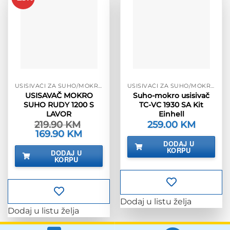
USISIVAČI ZA SUHO/MOKRO
USISIVAČI ZA SUHO/MOKRO
USISAVAČ MOKRO
Suho-mokro usisivač
SUHO RUDY 1200 S
TC-VC 1930 SA Kit
LAVOR
Einhell
219.90
KM
259.00
KM
Izvorna
169.90
KM
Trenutna
cijena
cijena
DODAJ U
bila
je:
KORPU
DODAJ U
je:
169.90 KM.
KORPU
219.90 KM.
Dodaj u listu želja
Dodaj u listu želja