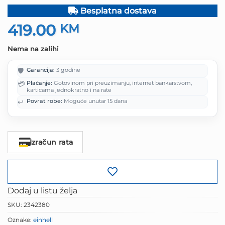
Besplatna dostava
419.00
KM
Nema na zalihi
🛡️
Garancija:
3 godine
💳
Plaćanje:
Gotovinom pri preuzimanju, internet bankarstvom,
karticama jednokratno i na rate
↩️
Povrat robe:
Moguće unutar 15 dana
Izračun rata
Dodaj u listu želja
SKU:
2342380
Oznake:
einhell