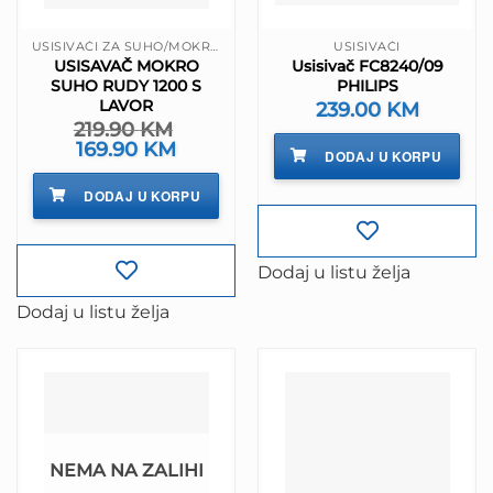
USISIVAČI ZA SUHO/MOKRO
USISIVAČI
USISAVAČ MOKRO
Usisivač FC8240/09
SUHO RUDY 1200 S
PHILIPS
LAVOR
239.00
KM
219.90
KM
Izvorna
169.90
KM
Trenutna
DODAJ U KORPU
cijena
cijena
bila
je:
je:
169.90 KM.
DODAJ U KORPU
219.90 KM.
Dodaj u listu želja
Dodaj u listu želja
NEMA NA ZALIHI