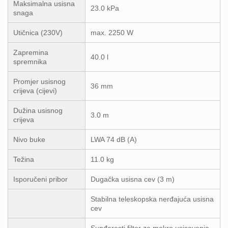
Maksimalna usisna
23.0 kPa
snaga
Utičnica (230V)
max. 2250 W
Zapremina
40.0 l
spremnika
Promjer usisnog
36 mm
crijeva (cijevi)
Dužina usisnog
3.0 m
crijeva
Nivo buke
LWA 74 dB (A)
Težina
11.0 kg
Isporučeni pribor
Dugačka usisna cev (3 m)
Stabilna teleskopska nerđajuća usisna
cev
Sunđerasti filter za mokro usisavanje