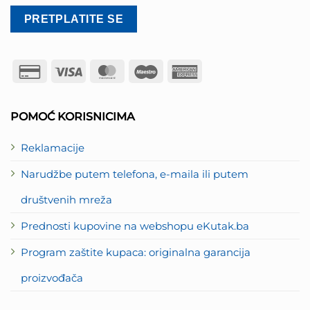
Credit
Visa
MasterCard
Maestro
American
Card
Express
2
POMOĆ KORISNICIMA
Reklamacije
Narudžbe putem telefona, e-maila ili putem
društvenih mreža
Prednosti kupovine na webshopu eKutak.ba
Program zaštite kupaca: originalna garancija
proizvođača