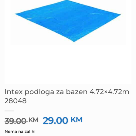
Intex podloga za bazen 4.72×4.72m
28048
29.00
Izvorna
KM
Trenutna
39.00
KM
cijena
cijena
Nema na zalihi
bila
je: