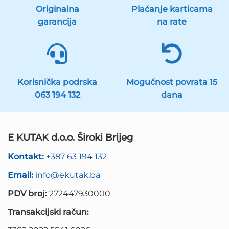
Originalna
Plaćanje karticama
garancija
na rate
Korisnička podrska
Mogućnost povrata 15
063 194 132
dana
E KUTAK d.o.o. Široki Brijeg
Kontakt:
+387 63 194 132
Email:
info@ekutak.ba
PDV broj:
272447930000
Transakcijski račun: