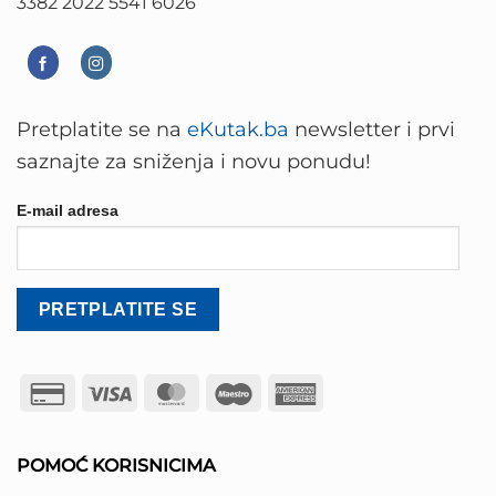
3382 2022 5541 6026
Pretplatite se na
eKutak.ba
newsletter i prvi
saznajte za sniženja i novu ponudu!
E-mail adresa
Credit
Visa
MasterCard
Maestro
American
Card
Express
2
POMOĆ KORISNICIMA