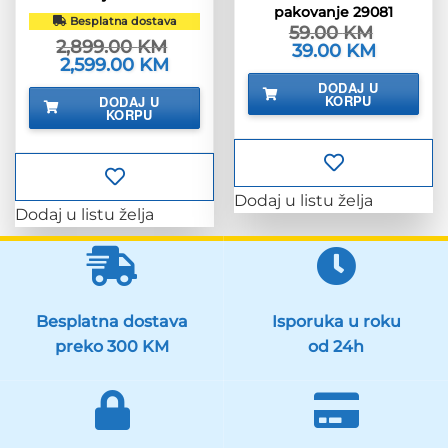
pakovanje 29081
Besplatna dostava
59.00
KM
2,899.00
KM
Izvorna
39.00
KM
Trenutna
Izvorna
2,599.00
KM
Trenutna
cijena
cijena
cijena
cijena
bila
je:
DODAJ U
bila
je:
je:
39.00 KM.
KORPU
DODAJ U
je:
2,599.00 KM.
59.00 KM.
KORPU
2,899.00 KM.
Dodaj u listu želja
Dodaj u listu želja
Besplatna dostava
Isporuka u roku
preko 300 KM
od 24h