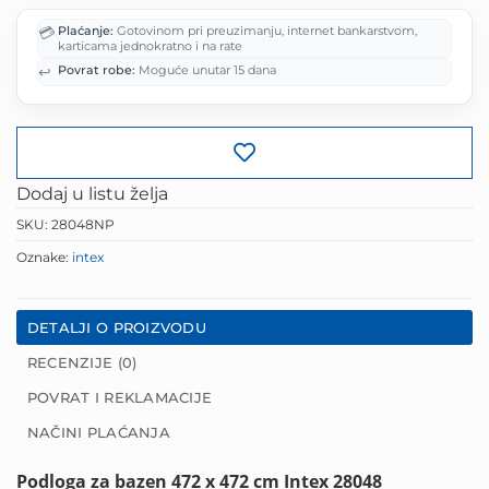
je:
29.00 KM.
💳
Plaćanje:
Gotovinom pri preuzimanju, internet bankarstvom,
39.00 KM.
karticama jednokratno i na rate
↩️
Povrat robe:
Moguće unutar 15 dana
Dodaj u listu želja
SKU:
28048NP
Oznake:
intex
DETALJI O PROIZVODU
RECENZIJE (0)
POVRAT I REKLAMACIJE
NAČINI PLAĆANJA
Podloga za bazen 472 x 472 cm Intex 28048