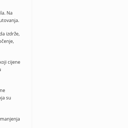
la. Na
utovanja.
da izdrže,
očenje,
oji cijene
u
sne
oja su
smanjenja