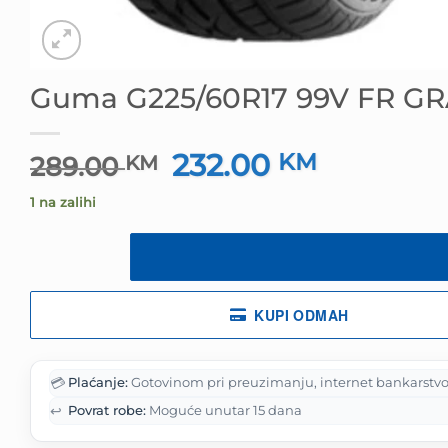
Guma G225/60R17 99V FR G
232.00
Izvorna
KM
Trenutna
289.00
KM
cijena
cijena
1 na zalihi
bila
je:
je:
232.00 KM.
289.00 KM.
KUPI ODMAH
💳
Plaćanje:
Gotovinom pri preuzimanju, internet bankarstvo
↩️
Povrat robe:
Moguće unutar 15 dana