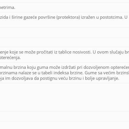
metrima.
zida i širine gazeće površine (protektora) izražen u postotcima. 
enje koje se može pročitati iz tablice nosivosti. U ovom slučaju br
terećenja.
imalnu brzina koju guma može izdržati pri dozvoljenom optereće
rzinama nalaze se u tabeli indeksa brzine. Gume sa većim brzin
a im dozvoljava da postignu veću brzinu i bolje upravljanje.