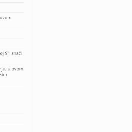
U ovom
oj 91 znači
nju, u ovom
skim