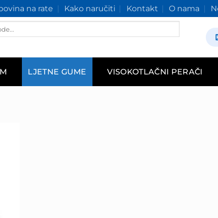
ovina na rate
Kako naručiti
Kontakt
O nama
N
AM
LJETNE GUME
VISOKOTLAČNI PERAČI