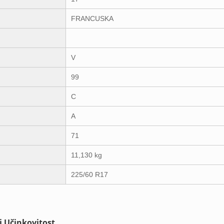
FRANCUSKA
V
99
C
A
71
11,130 kg
225/60 R17
i Učinkovitost