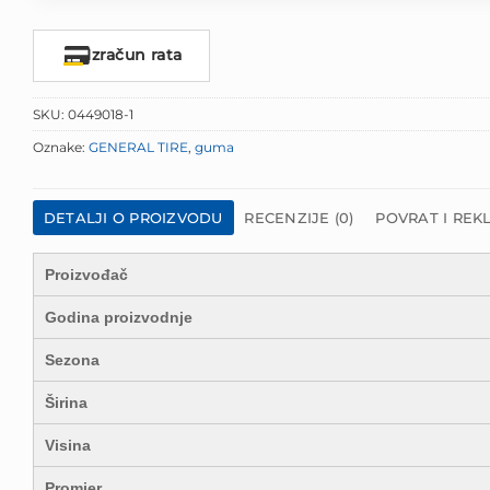
Izračun rata
SKU:
0449018-1
Oznake:
GENERAL TIRE
,
guma
DETALJI O PROIZVODU
RECENZIJE (0)
POVRAT I REK
Proizvođač
Godina proizvodnje
Sezona
Širina
Visina
Promjer