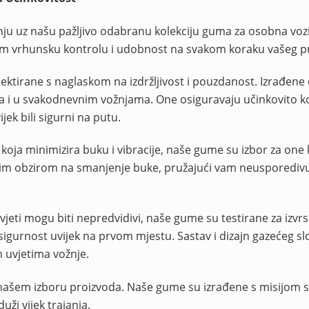
ju uz našu pažljivo odabranu kolekciju guma za osobna vozi
i vam vrhunsku kontrolu i udobnost na svakom koraku vašeg p
ktirane s naglaskom na izdržljivost i pouzdanost. Izrađene 
 i u svakodnevnim vožnjama. One osiguravaju učinkovito k
ek bili sigurni na putu.
oja minimizira buku i vibracije, naše gume su izbor za one k
bnim obzirom na smanjenje buke, pružajući vam neusporediv
eti mogu biti nepredvidivi, naše gume su testirane za izvr
gurnost uvijek na prvom mjestu. Sastav i dizajn gazećeg sl
m uvjetima vožnje.
 našem izboru proizvoda. Naše gume su izrađene s misijom 
uži vijek trajanja.