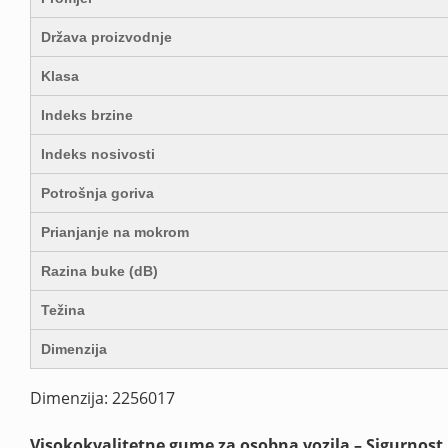
Država proizvodnje
Klasa
Indeks brzine
Indeks nosivosti
Potrošnja goriva
Prianjanje na mokrom
Razina buke (dB)
Težina
Dimenzija
Dimenzija: 2256017
Visokokvalitetne gume za osobna vozila – Sigurnost 