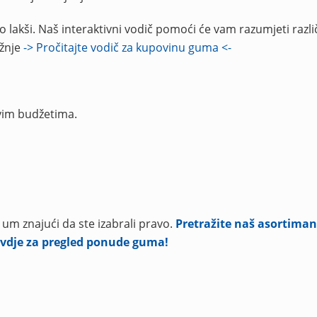
lakši. Naš interaktivni vodič pomoći će vam razumjeti različ
ožnje
-> Pročitajte vodič za kupovinu guma <-
vim budžetima.
 um znajući da ste izabrali pravo.
Pretražite naš asortiman
 ovdje za pregled ponude guma!