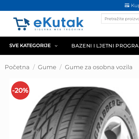
Skip
Kup
to
Products
content
search
BAZENI I LJETNI PROGR
SVE KATEGORIJE
Početna
/
Gume
/
Gume za osobna vozila
-20%