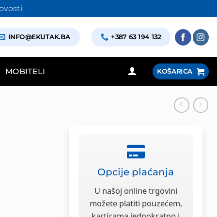
ovosti
INFO@EKUTAK.BA
+387 63 194 132
MOBITELI
KOŠARICA
Opcije plaćanja
U našoj online trgovini
možete platiti pouzećem,
karticama jednokratno i