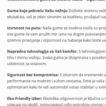
Gume koje pokreću Vašu vožnju
Doživite iznimnu vožn
ekutak.ba, vaš je izbor sinonim za kvalitetu, pružajuć
Izvrsnost na putu:
Naše gume za osobna vozila su proje
ove gume će vam pružiti mir uma na dugim putovanjima
iznimno prianjanje i otpornost na habanje kako biste uvij
Napredna tehnologija za Vaš komfor:
S tehnologijom k
tihu i mirnu vožnju. Svaka guma je dizajnirana s pose
udobnost za volanom.
Sigurnost bez kompromisa:
S obzirom da vremenski uvj
performanse na mokrim i suhim cestama, čime je vaša si
optimizirani kako bi vaš automobil ostao stabilan u svi
Eko-Friendly izbor:
Ekološka odgovornost je ključna u
utjecaja na okoliš, osiguravajući nižu potrošnju goriva i d