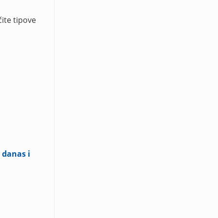
ite tipove
 danas i