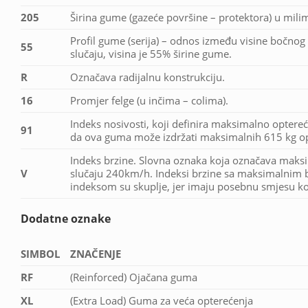
205
Širina gume (gazeće površine – protektora) u mili
Profil gume (serija) – odnos između visine bočnog 
55
slučaju, visina je 55% širine gume.
R
Označava radijalnu konstrukciju.
16
Promjer felge (u inčima – colima).
Indeks nosivosti, koji definira maksimalno optereć
91
da ova guma može izdržati maksimalnih 615 kg op
Indeks brzine. Slovna oznaka koja označava maks
V
slučaju 240km/h. Indeksi brzine sa maksimalnim b
indeksom su skuplje, jer imaju posebnu smjesu koj
Dodatne oznake
SIMBOL
ZNAČENJE
RF
(Reinforced) Ojačana guma
XL
(Extra Load) Guma za veća opterećenja