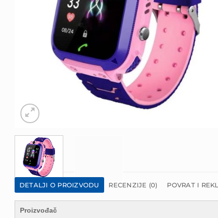
DETALJI O PROIZVODU
RECENZIJE (0)
POVRAT I REK
Proizvođač