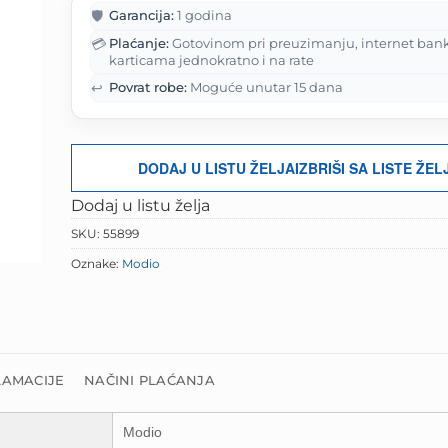
je:
54.90 KM.
🛡️
Garancija:
1 godina
68.63 KM.
💳
Plaćanje:
Gotovinom pri preuzimanju, internet ban
karticama jednokratno i na rate
↩️
Povrat robe:
Moguće unutar 15 dana
DODAJ U LISTU ŽELJA
IZBRIŠI SA LISTE ŽEL
Dodaj u listu želja
SKU:
55899
Oznake:
Modio
LAMACIJE
NAČINI PLAĆANJA
Modio