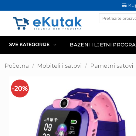
Skip
Kup
to
Products
content
search
BAZENI I LJETNI PROGR
SVE KATEGORIJE
Početna
/
Mobiteli i satovi
/
Pametni satovi
-20%