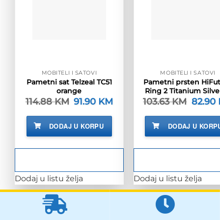
MOBITELI I SATOVI
MOBITELI I SATOVI
Pametni sat Telzeal TC51
Pametni prsten HiFu
orange
Ring 2 Titanium Silve
114.88
KM
Izvorna
91.90
KM
Trenutna
103.63
KM
Izvorna
82.90
cijena
cijena
cijena
bila
je:
bila
je:
91.90 KM.
je:
DODAJ U KORPU
DODAJ U KORP
114.88 KM.
103.63 
Dodaj u listu želja
Dodaj u listu želja