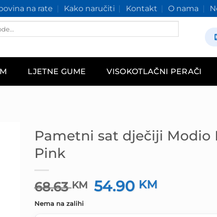
ovina na rate
Kako naručiti
Kontakt
O nama
N
AM
LJETNE GUME
VISOKOTLAČNI PERAČI
Pametni sat dječiji Modi
Pink
54.90
Izvorna
KM
Trenutna
68.63
KM
cijena
cijena
Nema na zalihi
bila
je: