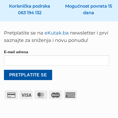
Korisnička podrska
Mogućnost povrata 15
063 194 132
dana
Pretplatite se na
eKutak.ba
newsletter i prvi
saznajte za sniženja i novu ponudu!
E-mail adresa
Credit
Visa
MasterCard
Maestro
American
Card
Express
2