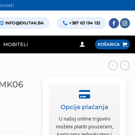
ovosti
INFO@EKUTAK.BA
+387 63 194 132
MOBITELI
KOŠARICA
o MK06
Opcije plaćanja
U našoj online trgovini
možete platiti pouzećem,
karticama jednokratno i