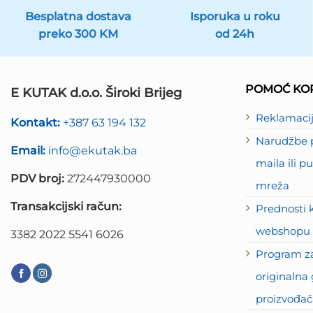
Besplatna dostava
Isporuka u roku
preko 300 KM
od 24h
POMOĆ KOR
E KUTAK d.o.o. Široki Brijeg
Reklamaci
Kontakt:
+387 63 194 132
Narudžbe p
Email:
info@ekutak.ba
maila ili 
PDV broj:
272447930000
mreža
Transakcijski račun:
Prednosti 
webshopu 
3382 2022 5541 6026
Program za
originalna 
proizvođač