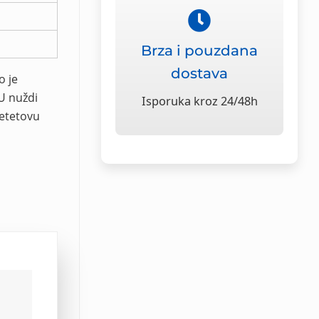
Brza i pouzdana
dostava
o je
U nuždi
Isporuka kroz 24/48h
jetetovu