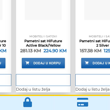
MOBITELI I SATOVI
MOBITELI I SA
ture
Pametni sat HiFuture
Pametni sat HiFu
r 10
Active Black/Yellow
2 Silver
KM
Trenutna
281.13
KM
Izvorna
224.90
KM
Trenutna
157.38
KM
Izv
12
cijena
cijena
cijena
cij
je:
bila
je:
bil
82.90 KM.
je:
224.90 KM.
je:
U
DODAJ U KORPU
DODAJ U 
KM.
281.13 KM.
157
Dodaj u listu želja
Dodaj u listu želja