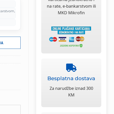
na rate, e-bankarstvom ili
karstvom,
MKD Mikrofin
JA
Besplatna dostava
Za narudžbe iznad 300
KM