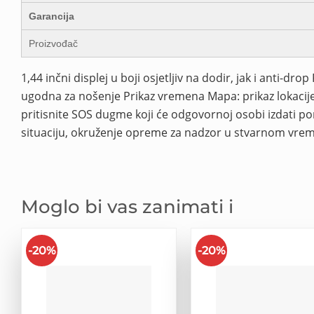
Garancija
Proizvođač
1,44 inčni displej u boji osjetljiv na dodir, jak i anti-
ugodna za nošenje Prikaz vremena Mapa: prikaz lokacij
pritisnite SOS dugme koji će odgovornoj osobi izdati p
situaciju, okruženje opreme za nadzor u stvarnom vr
Moglo bi vas zanimati i
-20%
-20%