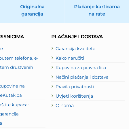
Originalna
Plaćanje karticama
garancija
na rate
ISNICIMA
PLAĆANJE I DOSTAVA
je
Garancija kvalitete
utem telefona, e-
Kako naručiti
putem društvenih
Kupovina za pravna lica
Načini plaćanja i dostava
kupovine na
Pravila privatnosti
eKutak.ba
Uvjeti korištenja
štite kupaca:
O nama
garancija
a