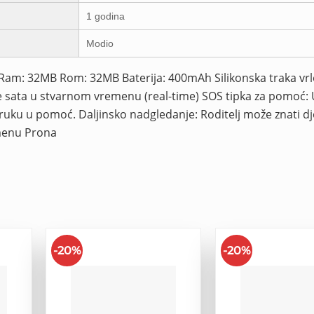
1 godina
Modio
drop Ram: 32MB Rom: 32MB Baterija: 400mAh Silikonska traka vrl
e sata u stvarnom vremenu (real-time) SOS tipka za pomoć: 
oruku u pomoć. Daljinsko nadgledanje: Roditelj može znati d
emenu Prona
-20%
-20%