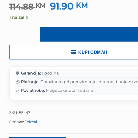
91.90
Izvorna
KM
Trenutna
114.88
KM
cijena
cijena
1 na zalihi
bila
je:
je:
91.90 KM.
114.88 KM.
KUPI ODMAH
🛡️
Garancija:
1 godina
💳
Plaćanje:
Gotovinom pri preuzimanju, internet bankarstvo
↩️
Povrat robe:
Moguće unutar 15 dana
SKU:
55447
Oznake:
Telzeal