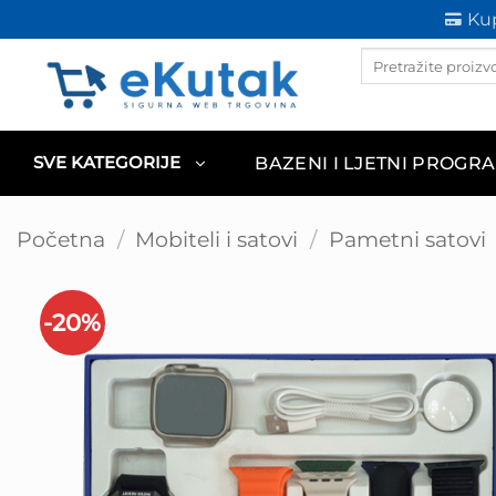
Skip
Kup
to
Products
content
search
BAZENI I LJETNI PROGR
SVE KATEGORIJE
Početna
/
Mobiteli i satovi
/
Pametni satovi
-20%