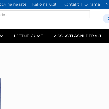
ovina na rate
Kako naručiti
Kontakt
O nama
N
AM
LJETNE GUME
VISOKOTLAČNI PERAČI