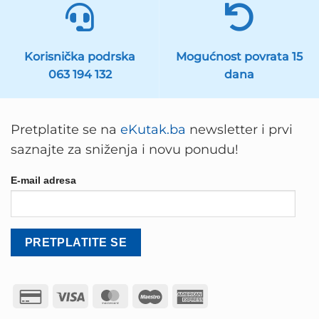
Korisnička podrska
Mogućnost povrata 15
063 194 132
dana
Pretplatite se na
eKutak.ba
newsletter i prvi
saznajte za sniženja i novu ponudu!
E-mail adresa
Credit
Visa
MasterCard
Maestro
American
Card
Express