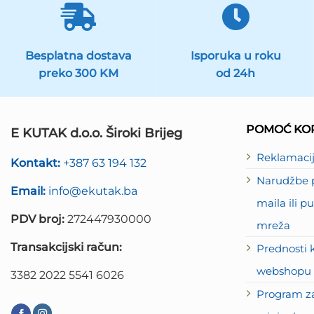
Besplatna dostava
Isporuka u roku
preko 300 KM
od 24h
POMOĆ KOR
E KUTAK d.o.o. Široki Brijeg
Reklamaci
Kontakt:
+387 63 194 132
Narudžbe p
Email:
info@ekutak.ba
maila ili 
PDV broj:
272447930000
mreža
Transakcijski račun:
Prednosti 
webshopu 
3382 2022 5541 6026
Program za