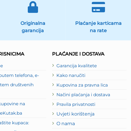
Originalna
Plaćanje karticama
garancija
na rate
ISNICIMA
PLAĆANJE I DOSTAVA
je
Garancija kvalitete
utem telefona, e-
Kako naručiti
putem društvenih
Kupovina za pravna lica
Načini plaćanja i dostava
kupovine na
Pravila privatnosti
eKutak.ba
Uvjeti korištenja
štite kupaca:
O nama