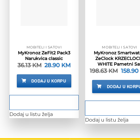
MOBITELI I SATOVI
MOBITELI I SATOVI
MyKronoz ZeFit2 Pack3
MyKronoz Smartwat
Narukvica classic
ZeClock KRZECLOC
WHITE Pametni Sa
36.13
KM
Izvorna
28.90
KM
Trenutna
cijena
cijena
198.63
KM
Izvorna
158.90
bila
je:
cijena
je:
28.90 KM.
bila
DODAJ U KORPU
36.13 KM.
je:
DODAJ U KORP
198.63 K
Dodaj u listu želja
Dodaj u listu želja