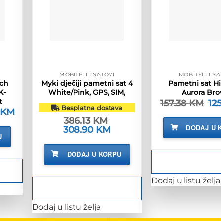
MOBITELI I SATOVI
MOBITELI I SA
ch
Myki dječiji pametni sat 4
Pametni sat H
K-
White/Pink, GPS, SIM,
Aurora Br
t
157.38
KM
Izv
12
Besplatna dostava
cij
KM
Trenutna
bil
cijena
386.13
KM
je:
je:
DODAJ U 
Izvorna
308.90
KM
Trenutna
157
158.90 KM.
cijena
cijena
U
M.
bila
je:
je:
308.90 KM.
DODAJ U KORPU
386.13 KM.
Dodaj u listu želja
Dodaj u listu želja