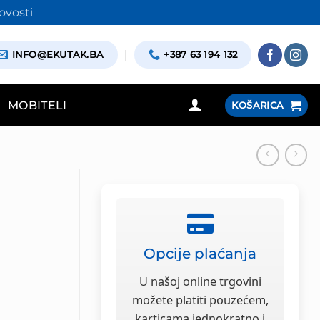
ovosti
INFO@EKUTAK.BA
+387 63 194 132
MOBITELI
KOŠARICA
Opcije plaćanja
U našoj online trgovini
možete platiti pouzećem,
karticama jednokratno i