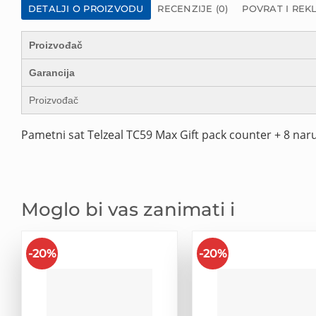
DETALJI O PROIZVODU
RECENZIJE (0)
POVRAT I REK
Proizvođač
Garancija
Proizvođač
Pametni sat Telzeal TC59 Max Gift pack counter + 8 nar
Moglo bi vas zanimati i
-20%
-20%