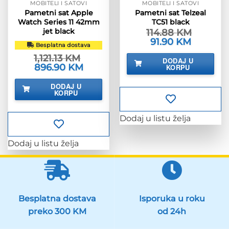
MOBITELI I SATOVI
MOBITELI I SATOVI
Pametni sat Apple
Pametni sat Telzeal
Watch Series 11 42mm
TC51 black
jet black
114.88
KM
Izvorna
91.90
KM
Trenutna
Besplatna dostava
cijena
cijena
bila
je:
1,121.13
KM
DODAJ U
je:
91.90 KM.
Izvorna
896.90
KM
Trenutna
KORPU
114.88 KM.
cijena
cijena
bila
je:
DODAJ U
je:
896.90 KM.
KORPU
1,121.13 KM.
Dodaj u listu želja
Dodaj u listu želja
Besplatna dostava
Isporuka u roku
preko 300 KM
od 24h