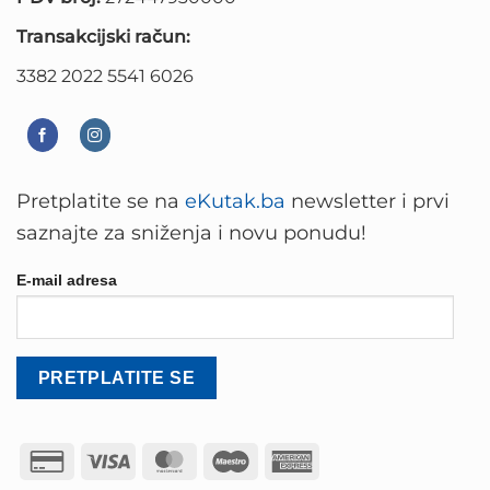
Transakcijski račun:
3382 2022 5541 6026
Pretplatite se na
eKutak.ba
newsletter i prvi
saznajte za sniženja i novu ponudu!
E-mail adresa
Credit
Visa
MasterCard
Maestro
American
Card
Express