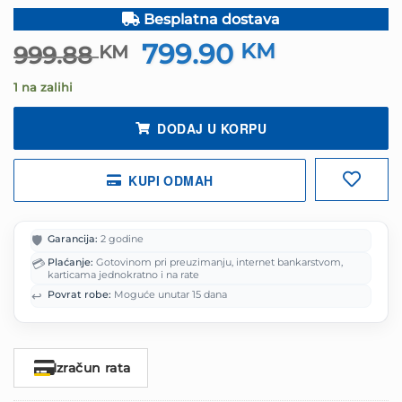
Besplatna dostava
799.90
Izvorna
KM
Trenutna
999.88
KM
cijena
cijena
1 na zalihi
bila
je:
je:
799.90 KM.
DODAJ U KORPU
999.88 KM.
KUPI ODMAH
🛡️
Garancija:
2 godine
💳
Plaćanje:
Gotovinom pri preuzimanju, internet bankarstvom,
karticama jednokratno i na rate
↩️
Povrat robe:
Moguće unutar 15 dana
Izračun rata