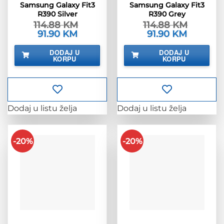
Samsung Galaxy Fit3
Samsung Galaxy Fit3
R390 Silver
R390 Grey
114.88
KM
114.88
KM
Izvorna
91.90
KM
Trenutna
Izvorna
91.90
KM
Trenutna
cijena
cijena
cijena
cijena
bila
je:
bila
je:
DODAJ U
DODAJ U
je:
91.90 KM.
je:
91.90 KM.
KORPU
KORPU
114.88 KM.
114.88 KM.
Dodaj u listu želja
Dodaj u listu želja
-20%
-20%