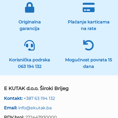
Originalna
Plaćanje karticama
garancija
na rate
Korisnička podrska
Mogućnost povrata 15
063 194 132
dana
E KUTAK d.o.o. Široki Brijeg
Kontakt:
+387 63 194 132
Email:
info@ekutak.ba
PDV broj:
272447930000