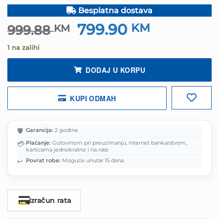
Besplatna dostava
799.90
Izvorna
KM
Trenutna
999.88
KM
cijena
cijena
1 na zalihi
bila
je:
je:
799.90 KM.
DODAJ U KORPU
999.88 KM.
KUPI ODMAH
🛡️
Garancija:
2 godine
💳
Plaćanje:
Gotovinom pri preuzimanju, internet bankarstvom,
karticama jednokratno i na rate
↩️
Povrat robe:
Moguće unutar 15 dana
Izračun rata