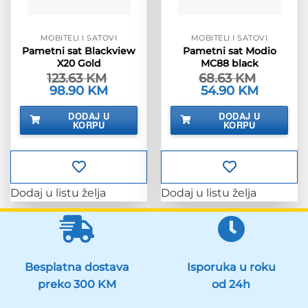
MOBITELI I SATOVI
MOBITELI I SATOVI
Pametni sat Blackview
Pametni sat Modio
X20 Gold
MC88 black
123.63
KM
68.63
KM
Izvorna
98.90
KM
Trenutna
Izvorna
54.90
KM
Trenutna
cijena
cijena
cijena
cijena
bila
je:
bila
je:
DODAJ U
DODAJ U
je:
98.90 KM.
je:
54.90 KM.
KORPU
KORPU
123.63 KM.
68.63 KM.
Dodaj u listu želja
Dodaj u listu želja
Besplatna dostava
Isporuka u roku
preko 300 KM
od 24h