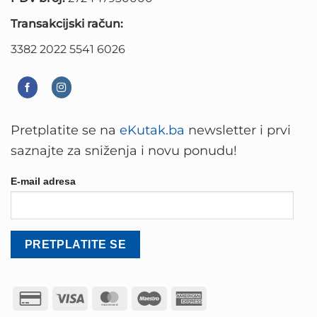
Transakcijski račun:
3382 2022 5541 6026
Pretplatite se na
eKutak.ba
newsletter i prvi
saznajte za sniženja i novu ponudu!
E-mail adresa
Credit
Visa
MasterCard
Maestro
American
Card
Express