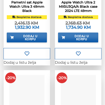
Pametni sat Apple
Apple Watch Ultra 2
Watch Ultra 3 49mm
MX5U3QA/A Black case
Black
2024 LTE 49mm
Besplatna dostava
Besplatna dostava
2,416.13
KM
2,168.63
KM
Izvorna
1,932.90
KM
Trenutna
Izvorna
1,734.90
KM
Trenutn
cijena
cijena
cijena
cijena
bila
je:
bila
je:
DODAJ U
DODAJ U
je:
1,932.90 KM.
je:
1,734.90
KORPU
KORPU
2,416.13 KM.
2,168.63 KM.
Dodaj u listu želja
Dodaj u listu želja
-20%
-20%