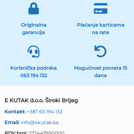
Originalna
Plaćanje karticama
garancija
na rate
Korisnička podrska
Mogućnost povrata 15
063 194 132
dana
E KUTAK d.o.o. Široki Brijeg
Kontakt:
+387 63 194 132
Email:
info@ekutak.ba
PDV broj:
272447930000