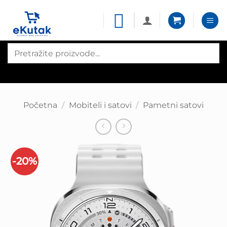
Skip
to
content
Products
search
Početna
/
Mobiteli i satovi
/
Pametni satovi
-20%