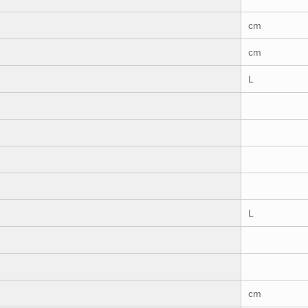
cm
cm
L
L
cm