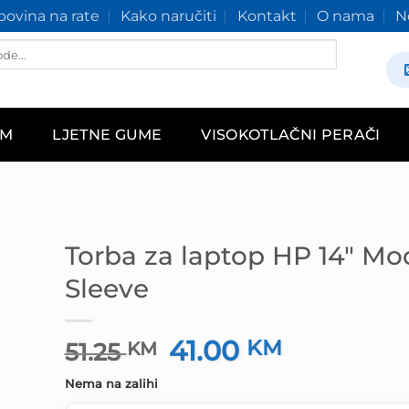
ovina na rate
Kako naručiti
Kontakt
O nama
N
AM
LJETNE GUME
VISOKOTLAČNI PERAČI
Torba za laptop HP 14″ Mo
Sleeve
41.00
Izvorna
KM
Trenutna
51.25
KM
cijena
cijena
Nema na zalihi
bila
je: