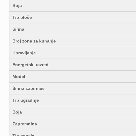
Boja
Tip ploče
Širina
Broj zona za kuhanje
Upravljanje
Energetski razred
Model
Širina sabirnice
Tip ugradnje
Boja
Zapremnina
Tip panela