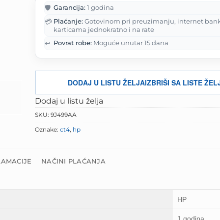
je:
41.00 KM.
🛡️
Garancija:
1 godina
51.25 KM.
💳
Plaćanje:
Gotovinom pri preuzimanju, internet ban
karticama jednokratno i na rate
↩️
Povrat robe:
Moguće unutar 15 dana
DODAJ U LISTU ŽELJA
IZBRIŠI SA LISTE ŽEL
Dodaj u listu želja
SKU:
9J499AA
Oznake:
ct4
,
hp
LAMACIJE
NAČINI PLAĆANJA
HP
1 godina