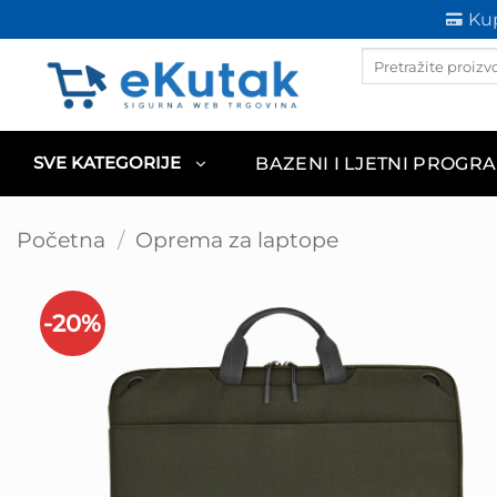
Skip
Kup
to
Products
content
search
BAZENI I LJETNI PROGR
SVE KATEGORIJE
Početna
/
Oprema za laptope
-20%