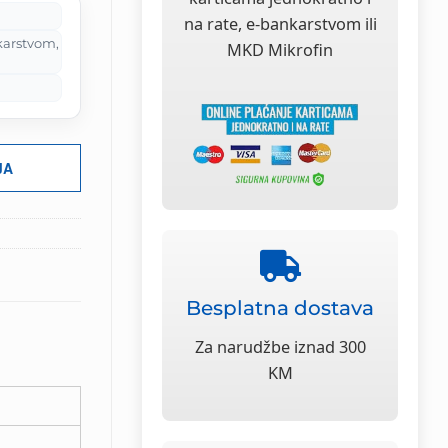
na rate, e-bankarstvom ili
karstvom,
MKD Mikrofin
JA
Besplatna dostava
Za narudžbe iznad 300
KM