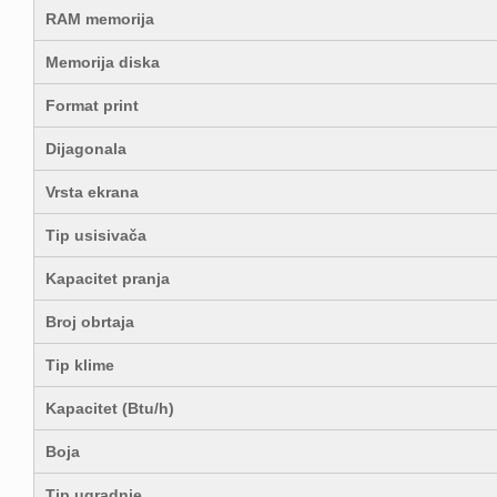
RAM memorija
Memorija diska
Format print
Dijagonala
Vrsta ekrana
Tip usisivača
Kapacitet pranja
Broj obrtaja
Tip klime
Kapacitet (Btu/h)
Boja
Tip ugradnje