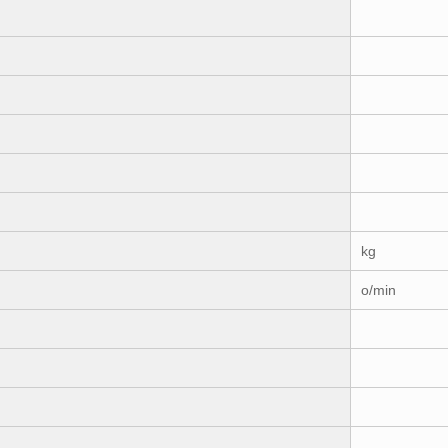
kg
o/min