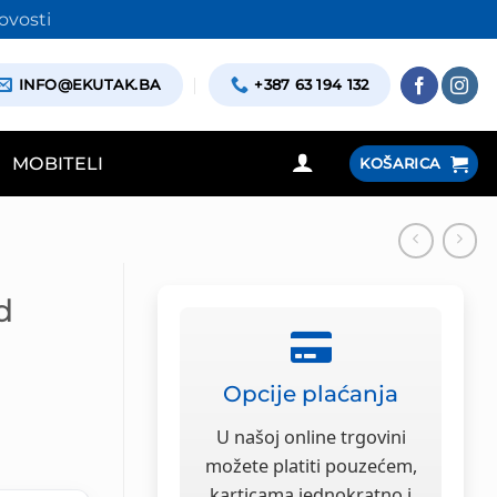
ovosti
INFO@EKUTAK.BA
+387 63 194 132
MOBITELI
KOŠARICA
d
Opcije plaćanja
U našoj online trgovini
možete platiti pouzećem,
karticama jednokratno i