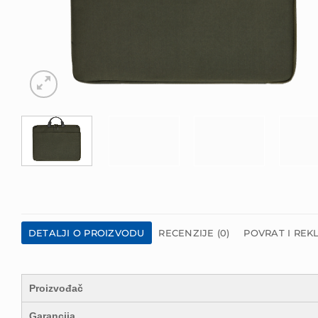
DETALJI O PROIZVODU
RECENZIJE (0)
POVRAT I REK
Proizvođač
Garancija