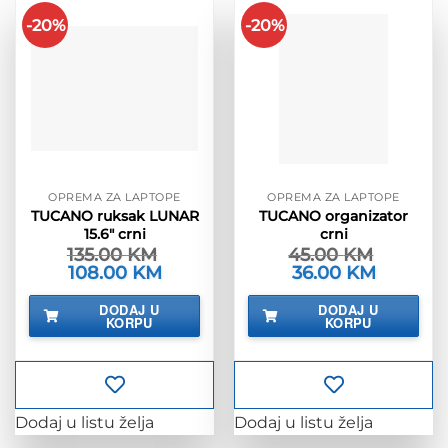
-20%
-20%
OPREMA ZA LAPTOPE
OPREMA ZA LAPTOPE
TUCANO ruksak LUNAR
TUCANO organizator
15.6″ crni
crni
135.00
KM
45.00
KM
Izvorna
108.00
KM
Trenutna
Izvorna
36.00
KM
Trenutna
cijena
cijena
cijena
cijena
bila
je:
bila
je:
DODAJ U
DODAJ U
je:
108.00 KM.
je:
36.00 KM.
KORPU
KORPU
135.00 KM.
45.00 KM.
Dodaj u listu želja
Dodaj u listu želja