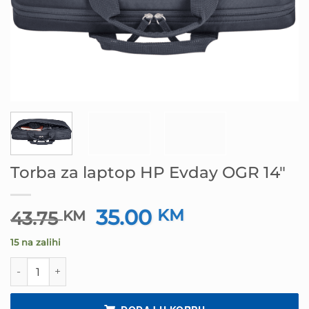
Torba za laptop HP Evday OGR 14″
35.00
Izvorna
KM
Trenutna
43.75
KM
cijena
cijena
15 na zalihi
bila
je:
je:
35.00 KM.
Torba za laptop HP Evday OGR 14" količina
43.75 KM.