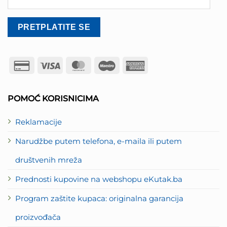
Credit
Visa
MasterCard
Maestro
American
Card
Express
2
POMOĆ KORISNICIMA
Reklamacije
Narudžbe putem telefona, e-maila ili putem
društvenih mreža
Prednosti kupovine na webshopu eKutak.ba
Program zaštite kupaca: originalna garancija
proizvođača