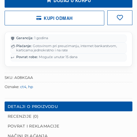
DODAJ U KORPU
KUPI ODMAH
🛡️
Garancija:
1 godina
💳
Plaćanje:
Gotovinom pri preuzimanju, internet bankarstvom,
karticama jednokratno i na rate
↩️
Povrat robe:
Moguće unutar 15 dana
SKU:
A08KGAA
Oznake:
ct4
,
hp
DETALJI O PROIZVODU
RECENZIJE (0)
POVRAT I REKLAMACIJE
NAČINI PLAĆANJA