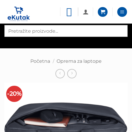
Skip
to
content
Products
search
Početna
/
Oprema za laptope
-20%