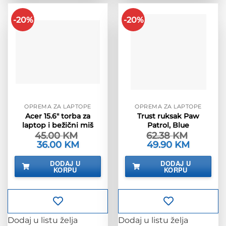
-20%
-20%
OPREMA ZA LAPTOPE
OPREMA ZA LAPTOPE
Acer 15.6″ torba za
Trust ruksak Paw
laptop i bežični miš
Patrol, Blue
45.00
KM
62.38
KM
Izvorna
36.00
KM
Trenutna
Izvorna
49.90
KM
Trenutna
cijena
cijena
cijena
cijena
bila
je:
bila
je:
DODAJ U
DODAJ U
je:
36.00 KM.
je:
49.90 KM.
KORPU
KORPU
45.00 KM.
62.38 KM.
Dodaj u listu želja
Dodaj u listu želja