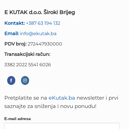
E KUTAK d.o.o. Široki Brijeg
Kontakt:
+387 63 194 132
Email:
info@ekutak.ba
PDV broj:
272447930000
Transakcijski račun:
3382 2022 5541 6026
Pretplatite se na
eKutak.ba
newsletter i prvi
saznajte za sniženja i novu ponudu!
E-mail adresa