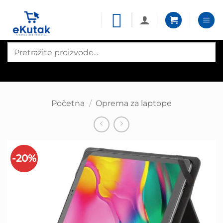
Skip
to
content
Products
search
Početna
/
Oprema za laptope
-20%