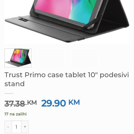
Trust Primo case tablet 10″ podesivi
stand
29.90
Izvorna
KM
Trenutna
37.38
KM
cijena
cijena
17 na zalihi
bila
je:
je:
29.90 KM.
Trust Primo case tablet 10" podesivi stand količina
37.38 KM.