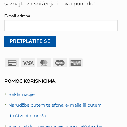
saznajte za sniženja i novu ponudu!
E-mail adresa
Credit
Visa
MasterCard
Maestro
American
Card
Express
2
POMOĆ KORISNICIMA
Reklamacije
Narudžbe putem telefona, e-maila ili putem
društvenih mreža
Prednosti kupovine na webshopu eKutak.ba