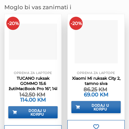
Moglo bi vas zanimati i
-20%
-20%
OPREMA ZA LAPTOPE
OPREMA ZA LAPTOPE
TUCANO ruksak
Xiaomi Mi ruksak City 2,
GOMMO 15.6
tamno siva
žutiMacBook Pro 16″, 14l
86.25
KM
142.50
KM
Izvorna
69.00
KM
Trenutna
cijena
cijena
Izvorna
114.00
KM
Trenutna
bila
je:
cijena
cijena
DODAJ U
je:
69.00 KM.
bila
je:
KORPU
DODAJ U
86.25 KM.
je:
114.00 KM.
KORPU
142.50 KM.