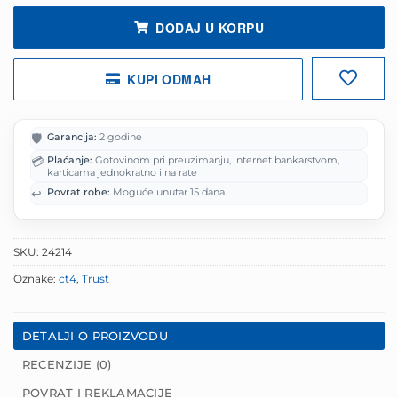
DODAJ U KORPU
KUPI ODMAH
🛡️
Garancija:
2 godine
💳
Plaćanje:
Gotovinom pri preuzimanju, internet bankarstvom,
karticama jednokratno i na rate
↩️
Povrat robe:
Moguće unutar 15 dana
SKU:
24214
Oznake:
ct4
,
Trust
DETALJI O PROIZVODU
RECENZIJE (0)
POVRAT I REKLAMACIJE