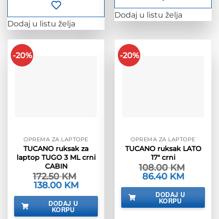
Dodaj u listu želja
Dodaj u listu želja
-20%
-20%
OPREMA ZA LAPTOPE
OPREMA ZA LAPTOPE
TUCANO ruksak za
TUCANO ruksak LATO
laptop TUGO 3 ML crni
17″ crni
CABIN
108.00
KM
172.50
KM
Izvorna
86.40
KM
Trenutna
cijena
cijena
Izvorna
138.00
KM
Trenutna
bila
je:
cijena
cijena
DODAJ U
je:
86.40 KM.
bila
je:
KORPU
DODAJ U
108.00 KM.
je:
138.00 KM.
KORPU
172.50 KM.