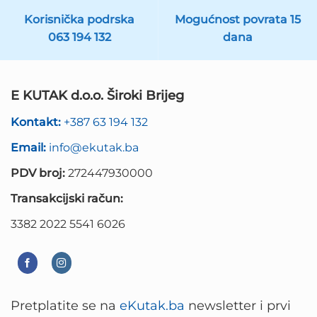
Korisnička podrska
Mogućnost povrata 15
063 194 132
dana
E KUTAK d.o.o. Široki Brijeg
Kontakt:
+387 63 194 132
Email:
info@ekutak.ba
PDV broj:
272447930000
Transakcijski račun:
3382 2022 5541 6026
Pretplatite se na
eKutak.ba
newsletter i prvi