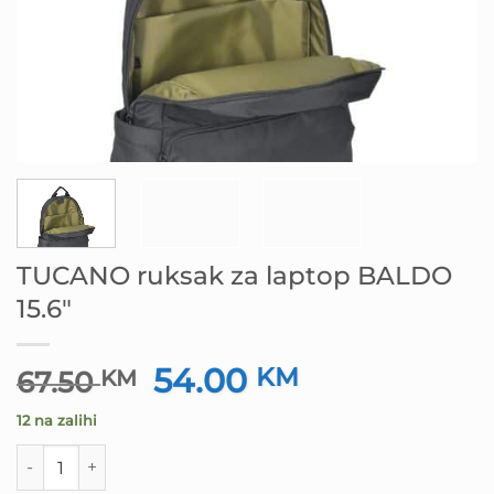
TUCANO ruksak za laptop BALDO
15.6″
54.00
Izvorna
KM
Trenutna
67.50
KM
cijena
cijena
12 na zalihi
bila
je:
je:
54.00 KM.
TUCANO ruksak za laptop BALDO 15.6" količina
67.50 KM.