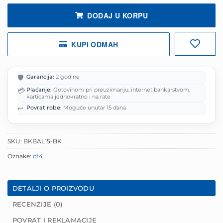
DODAJ U KORPU
KUPI ODMAH
🛡️
Garancija:
2 godine
💳
Plaćanje:
Gotovinom pri preuzimanju, internet bankarstvom,
karticama jednokratno i na rate
↩️
Povrat robe:
Moguće unutar 15 dana
SKU:
BKBAL15-BK
Oznake:
ct4
DETALJI O PROIZVODU
RECENZIJE (0)
POVRAT I REKLAMACIJE