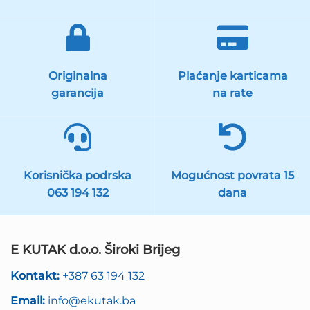
Originalna
Plaćanje karticama
garancija
na rate
Korisnička podrska
Mogućnost povrata 15
063 194 132
dana
E KUTAK d.o.o. Široki Brijeg
Kontakt:
+387 63 194 132
Email:
info@ekutak.ba