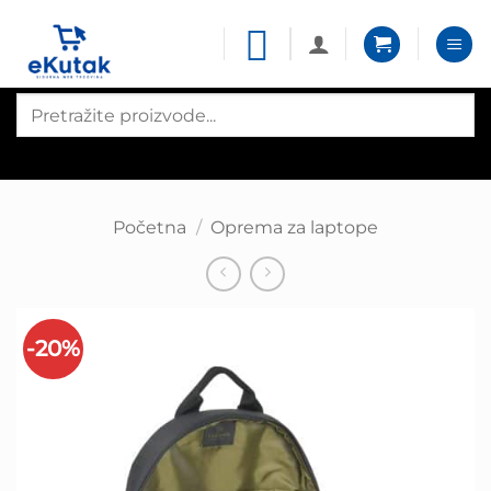
Skip
to
content
Products
search
Početna
/
Oprema za laptope
-20%