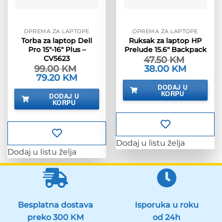
OPREMA ZA LAPTOPE
OPREMA ZA LAPTOPE
Torba za laptop Dell
Ruksak za laptop HP
Pro 15″-16″ Plus –
Prelude 15.6″ Backpack
CV5623
47.50
KM
99.00
KM
Izvorna
38.00
KM
Trenutna
cijena
cijena
Izvorna
79.20
KM
Trenutna
bila
je:
cijena
cijena
DODAJ U
je:
38.00 KM.
bila
je:
KORPU
DODAJ U
47.50 KM.
je:
79.20 KM.
KORPU
99.00 KM.
Dodaj u listu želja
Dodaj u listu želja
Besplatna dostava
Isporuka u roku
preko 300 KM
od 24h