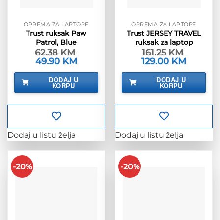
OPREMA ZA LAPTOPE
OPREMA ZA LAPTOPE
Trust ruksak Paw
Trust JERSEY TRAVEL
Patrol, Blue
ruksak za laptop
62.38
KM
161.25
KM
Izvorna
49.90
KM
Trenutna
Izvorna
129.00
KM
Trenutna
cijena
cijena
cijena
cijena
bila
je:
bila
je:
DODAJ U
DODAJ U
je:
49.90 KM.
je:
129.00 KM
KORPU
KORPU
62.38 KM.
161.25 KM.
Dodaj u listu želja
Dodaj u listu želja
-20%
-20%