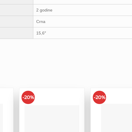
2 godine
Crna
15,6″
-20%
-20%