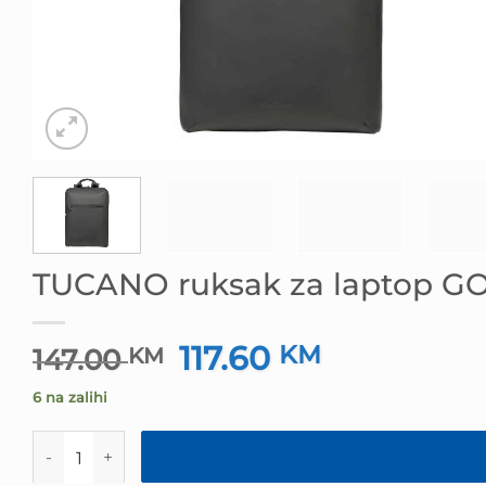
TUCANO ruksak za laptop G
117.60
Izvorna
KM
Trenutna
147.00
KM
cijena
cijena
6 na zalihi
bila
je:
je:
117.60 KM.
TUCANO ruksak za laptop GOMMO 15.6" količina
147.00 KM.