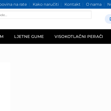
ovina na rate
Kako naručiti
Kontakt
O nama
N
AM
LJETNE GUME
VISOKOTLAČNI PERAČI