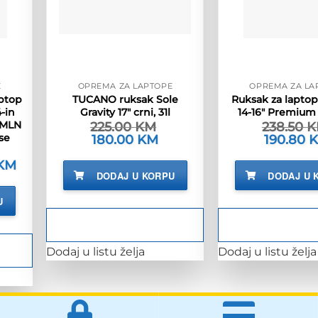
E
OPREMA ZA LAPTOPE
OPREMA ZA LA
ptop
TUCANO ruksak Sole
Ruksak za laptop
-in
Gravity 17″ crni, 31l
14-16″ Premium
 MLN
225.00
KM
238.50
K
se
Izvorna
180.00
KM
Trenutna
Izvorna
190.80
cijena
cijena
cijena
bila
je:
bila
KM
Trenutna
je:
180.00 KM.
je:
cijena
DODAJ U KORPU
DODAJ U 
225.00 KM.
238.50 KM
je:
50.00 KM.
U
M.
Dodaj u listu želja
Dodaj u listu želja