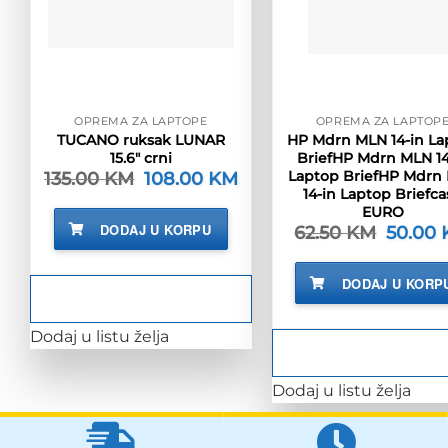
OPREMA ZA LAPTOPE
OPREMA ZA LAPTOP
TUCANO ruksak LUNAR
HP Mdrn MLN 14-in La
15.6″ crni
BriefHP Mdrn MLN 14
Laptop BriefHP Mdrn
135.00
KM
Izvorna
108.00
KM
Trenutna
cijena
cijena
14-in Laptop Briefca
bila
je:
EURO
je:
108.00 KM.
DODAJ U KORPU
62.50
KM
Izvorna
50.00
135.00 KM.
cijena
bila
je:
DODAJ U KORP
62.50 K
Dodaj u listu želja
Dodaj u listu želja