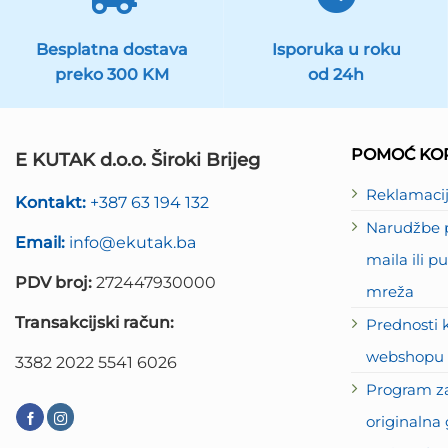
Besplatna dostava
Isporuka u roku
preko 300 KM
od 24h
POMOĆ KOR
E KUTAK d.o.o. Široki Brijeg
Reklamaci
Kontakt:
+387 63 194 132
Narudžbe p
Email:
info@ekutak.ba
maila ili 
PDV broj:
272447930000
mreža
Transakcijski račun:
Prednosti 
webshopu 
3382 2022 5541 6026
Program za
originalna 