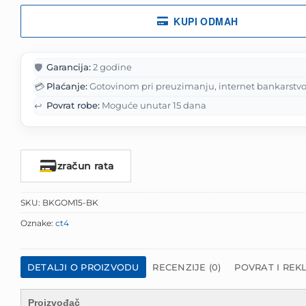
KUPI ODMAH
🛡️
Garancija:
2 godine
💳
Plaćanje:
Gotovinom pri preuzimanju, internet bankarstvo
↩️
Povrat robe:
Moguće unutar 15 dana
Izračun rata
SKU:
BKGOM15-BK
Oznake:
ct4
DETALJI O PROIZVODU
RECENZIJE (0)
POVRAT I REK
Proizvođač