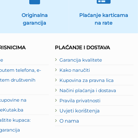
Originalna
Plaćanje karticama
garancija
na rate
ISNICIMA
PLAĆANJE I DOSTAVA
je
Garancija kvalitete
utem telefona, e-
Kako naručiti
putem društvenih
Kupovina za pravna lica
Načini plaćanja i dostava
kupovine na
Pravila privatnosti
eKutak.ba
Uvjeti korištenja
štite kupaca:
O nama
garancija