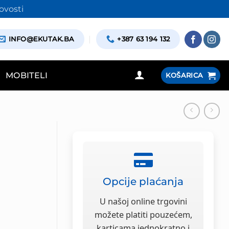
ovosti
INFO@EKUTAK.BA
+387 63 194 132
MOBITELI
KOŠARICA
Opcije plaćanja
U našoj online trgovini
možete platiti pouzećem,
karticama jednokratno i