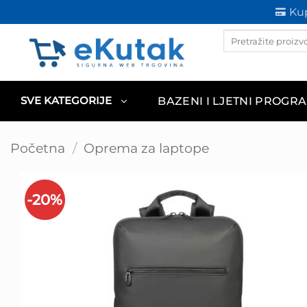
Skip
Kup
to
Products
content
search
BAZENI I LJETNI PROGR
SVE KATEGORIJE
Početna
/
Oprema za laptope
-20%