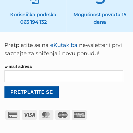
Korisnička podrska
Mogućnost povrata 15
063 194 132
dana
Pretplatite se na
eKutak.ba
newsletter i prvi
saznajte za sniženja i novu ponudu!
E-mail adresa
Credit
Visa
MasterCard
Maestro
American
Card
Express
2