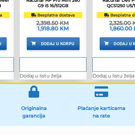
ower
Računar HP Pro Mini 260
Računar Dell P
B
G9 i5 16/512GB
QCS1250 U5/1
a
Besplatna dostava
Besplatna d
2,398.50
KM
2,325.00
renutna
Izvorna
1,918.80
KM
Trenutna
Izvorna
1,860.00
ijena
cijena
cijena
cijena
e:
bila
je:
bila
,482.80 KM.
je:
1,918.80 KM.
je:
U
DODAJ U KORPU
DODAJ U 
2,398.50 KM.
2,325.00 KM
Dodaj u listu želja
Dodaj u listu želja
Originalna
Plaćanje karticama
garancija
na rate