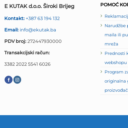
POMOĆ KOR
E KUTAK d.o.o. Široki Brijeg
Reklamaci
Kontakt:
+387 63 194 132
Narudžbe p
Email:
info@ekutak.ba
maila ili 
PDV broj:
272447930000
mreža
Transakcijski račun:
Prednosti 
webshopu 
3382 2022 5541 6026
Program za
originalna 
proizvođač