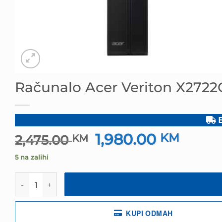
Računalo Acer Veriton X2722
B
1,980.00
Izvorna
KM
Trenut
2,475.00
KM
cijena
cijena
5 na zalihi
bila
je:
je:
1,980.
Računalo Acer Veriton X2722G 14100 16GB/512GB količ
2,475.00 KM.
KUPI ODMAH