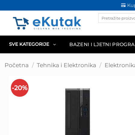
Skip
Kup
to
Products
content
search
BAZENI I LJETNI PROGR
SVE KATEGORIJE
Početna
/
Tehnika i Elektronika
/
Elektronik
-20%