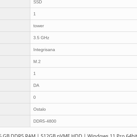
SSD
1
tower
3.5 GHz
Integrisana
M.2
1
DA
0
Ostalo
DDR5-4800
 |16 GB DDR5 RAM | 512GB nVME HDD | Windows 11 Pro 64bit