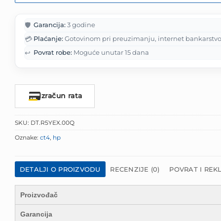
🛡️
Garancija:
3 godine
💳
Plaćanje:
Gotovinom pri preuzimanju, internet bankarstvo
↩️
Povrat robe:
Moguće unutar 15 dana
Izračun rata
SKU:
DT.R5YEX.00Q
Oznake:
ct4
,
hp
DETALJI O PROIZVODU
RECENZIJE (0)
POVRAT I REK
Proizvođač
Garancija