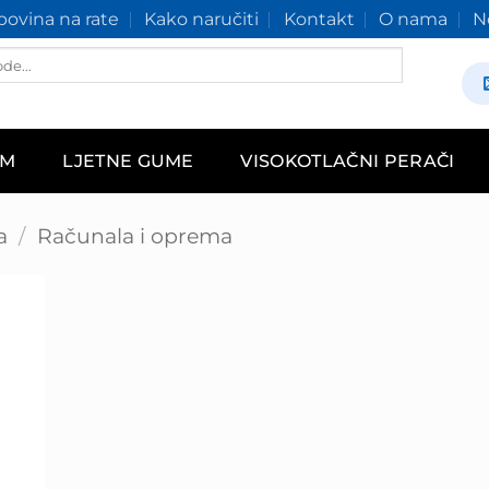
ovina na rate
Kako naručiti
Kontakt
O nama
N
AM
LJETNE GUME
VISOKOTLAČNI PERAČI
a
/
Računala i oprema