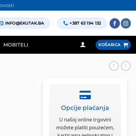
ovosti
INFO@EKUTAK.BA
+387 63 194 132
MOBITELI
KOŠARICA
Opcije plaćanja
U našoj online trgovini
možete platiti pouzećem,
karticama jednokratno i