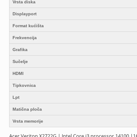
Vrsta diska
Displayport
Format kućišta
Frekvencija
Grafika
Sučelje
HDMI
Tipkovnica
Lpt
Matična ploča
Vrsta memorije
Acer Veriton X2722G | Intel Core i3 processor 14100