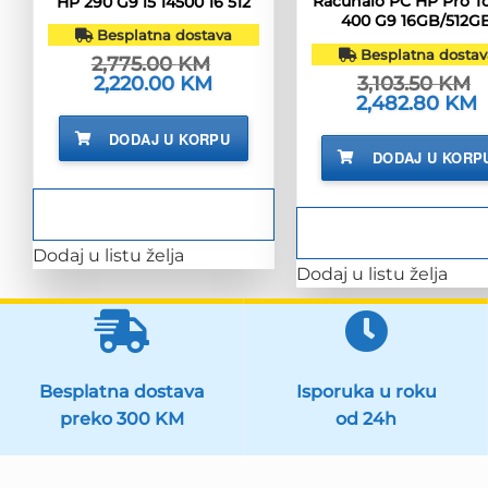
Računalo PC HP Pro T
HP 290 G9 i5 14500 16 512
400 G9 16GB/512G
Besplatna dostava
Besplatna dostav
2,775.00
KM
3,103.50
KM
Izvorna
2,220.00
KM
Trenutna
cijena
cijena
Izvorna
2,482.80
KM
T
bila
je:
cijena
c
je:
2,220.00 KM.
bila
j
DODAJ U KORPU
2,775.00 KM.
je:
2
DODAJ U KORP
3,103.50 KM.
Dodaj u listu želja
Dodaj u listu želja
Besplatna dostava
Isporuka u roku
preko 300 KM
od 24h