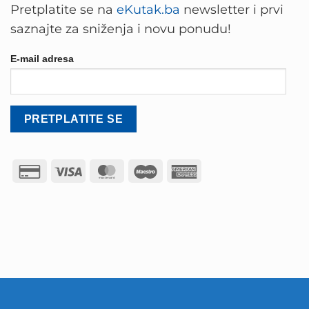
Pretplatite se na
eKutak.ba
newsletter i prvi
saznajte za sniženja i novu ponudu!
E-mail adresa
Credit
Visa
MasterCard
Maestro
American
Card
Express
2