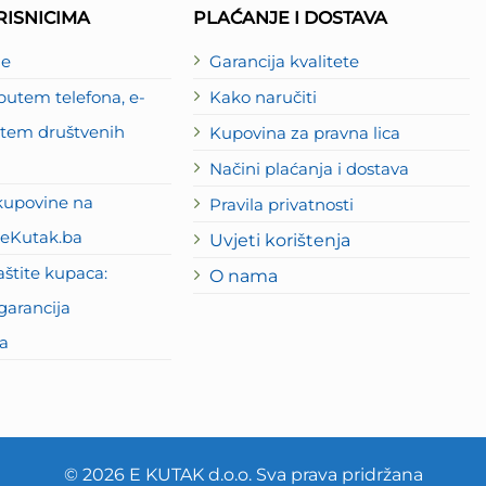
ISNICIMA
PLAĆANJE I DOSTAVA
je
Garancija kvalitete
utem telefona, e-
Kako naručiti
putem društvenih
Kupovina za pravna lica
Načini plaćanja i dostava
kupovine na
Pravila privatnosti
eKutak.ba
Uvjeti korištenja
štite kupaca:
O nama
garancija
a
© 2026 E KUTAK d.o.o. Sva prava pridržana