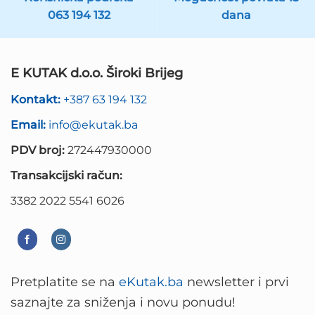
063 194 132
dana
E KUTAK d.o.o. Široki Brijeg
Kontakt:
+387 63 194 132
Email:
info@ekutak.ba
PDV broj:
272447930000
Transakcijski račun:
3382 2022 5541 6026
Pretplatite se na
eKutak.ba
newsletter i prvi
saznajte za sniženja i novu ponudu!