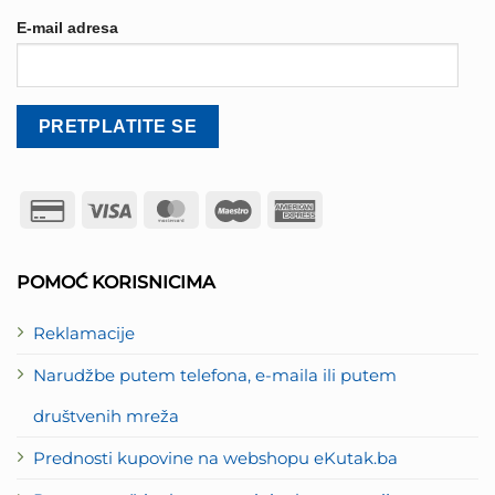
E-mail adresa
Credit
Visa
MasterCard
Maestro
American
Card
Express
2
POMOĆ KORISNICIMA
Reklamacije
Narudžbe putem telefona, e-maila ili putem
društvenih mreža
Prednosti kupovine na webshopu eKutak.ba