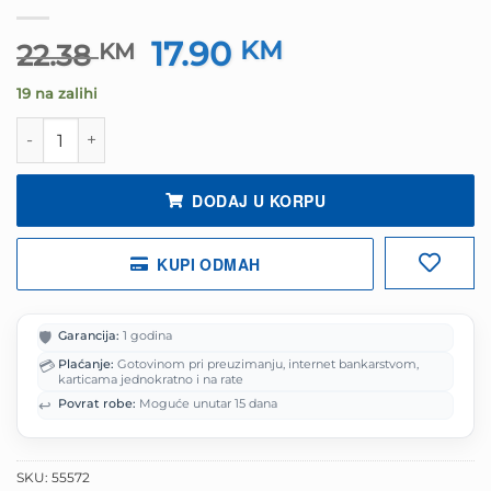
17.90
Izvorna
KM
Trenutna
22.38
KM
cijena
cijena
19 na zalihi
bila
je:
je:
17.90 KM.
Miš SPEEDLINK CORAX Gaming, black, SL-680003-BK kol
22.38 KM.
DODAJ U KORPU
KUPI ODMAH
🛡️
Garancija:
1 godina
💳
Plaćanje:
Gotovinom pri preuzimanju, internet bankarstvom,
karticama jednokratno i na rate
↩️
Povrat robe:
Moguće unutar 15 dana
SKU:
55572