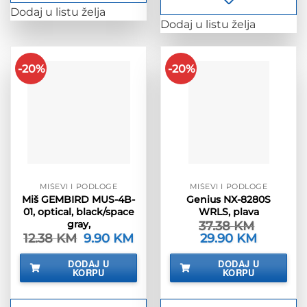
Dodaj u listu želja
Dodaj u listu želja
-20%
-20%
MIŠEVI I PODLOGE
MIŠEVI I PODLOGE
Miš GEMBIRD MUS-4B-
Genius NX-8280S
01, optical, black/space
WRLS, plava
gray,
37.38
KM
12.38
KM
Izvorna
9.90
KM
Trenutna
Izvorna
29.90
KM
Trenutna
cijena
cijena
cijena
cijena
bila
je:
bila
je:
DODAJ U
DODAJ U
je:
9.90 KM.
je:
29.90 KM.
KORPU
KORPU
12.38 KM.
37.38 KM.