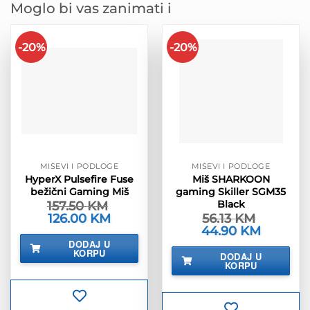
Moglo bi vas zanimati i
-20%
-20%
MIŠEVI I PODLOGE
MIŠEVI I PODLOGE
HyperX Pulsefire Fuse
Miš SHARKOON
bežični Gaming Miš
gaming Skiller SGM35
Black
157.50
KM
Izvorna
126.00
KM
Trenutna
56.13
KM
cijena
cijena
Izvorna
44.90
KM
Trenutna
bila
je:
cijena
cijena
DODAJ U
je:
126.00 KM.
bila
je:
KORPU
157.50 KM.
DODAJ U
je:
44.90 KM.
KORPU
56.13 KM.