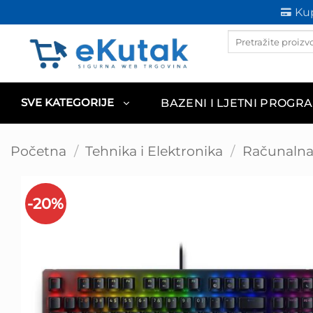
Skip
Kup
to
Products
content
search
BAZENI I LJETNI PROGR
SVE KATEGORIJE
Početna
/
Tehnika i Elektronika
/
Računalna 
-20%