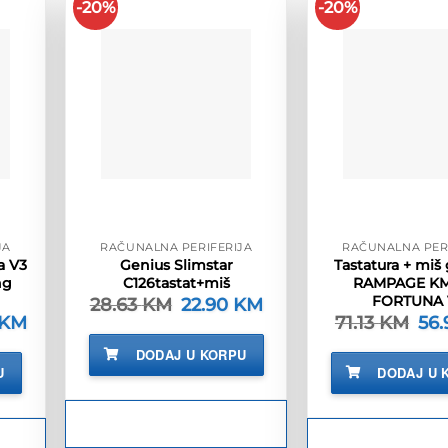
-20%
-20%
JA
RAČUNALNA PERIFERIJA
RAČUNALNA PER
a V3
Genius Slimstar
Tastatura + mi
ng
C126tastat+miš
RAMPAGE KM
FORTUNA 
28.63
KM
Izvorna
22.90
KM
Trenutna
cijena
cijena
KM
Trenutna
71.13
KM
Izv
56
bila
je:
cijena
cije
je:
22.90 KM.
je:
bila
DODAJ U KORPU
28.63 KM.
192.90 KM.
je:
U
DODAJ U 
M.
71.1