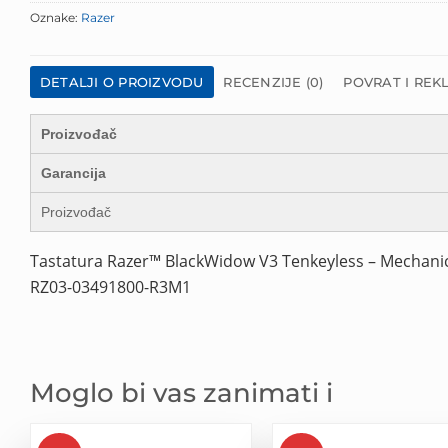
Oznake:
Razer
DETALJI O PROIZVODU
RECENZIJE (0)
POVRAT I REK
Proizvođač
Garancija
Proizvođač
Tastatura Razer™ BlackWidow V3 Tenkeyless – Mechanic
RZ03-03491800-R3M1
Moglo bi vas zanimati i