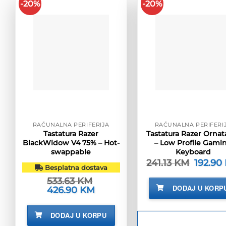
-20%
-20%
RAČUNALNA PERIFERIJA
RAČUNALNA PERIFERI
Tastatura Razer
Tastatura Razer Ornat
BlackWidow V4 75% – Hot-
– Low Profile Gami
swappable
Keyboard
241.13
KM
Izvorna
192.90
Besplatna dostava
cijena
bila
533.63
KM
je:
DODAJ U KORP
Izvorna
426.90
KM
Trenutna
241.13 K
cijena
cijena
bila
je:
je:
426.90 KM.
DODAJ U KORPU
533.63 KM.