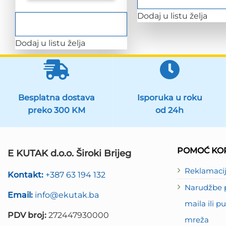
Dodaj u listu želja
Dodaj u listu želja
Besplatna dostava
Isporuka u roku
preko 300 KM
od 24h
POMOĆ KOR
E KUTAK d.o.o. Široki Brijeg
Reklamaci
Kontakt:
+387 63 194 132
Narudžbe p
Email:
info@ekutak.ba
maila ili 
PDV broj:
272447930000
mreža