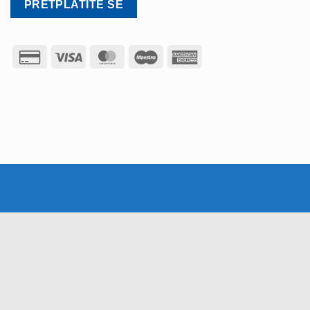
Credit
Visa
MasterCard
Maestro
American
Card
Express
2