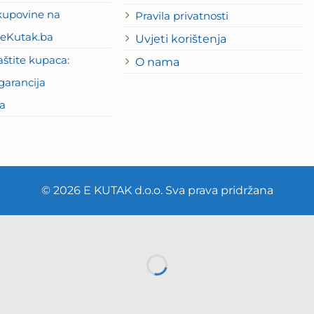
kupovine na
Pravila privatnosti
eKutak.ba
Uvjeti korištenja
štite kupaca:
O nama
garancija
a
© 2026 E KUTAK d.o.o. Sva prava pridržana