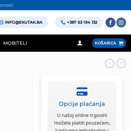
ovosti
INFO@EKUTAK.BA
+387 63 194 132
MOBITELI
KOŠARICA
Opcije plaćanja
U našoj online trgovini
možete platiti pouzećem,
karticama jednokratno i