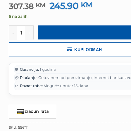
245.90
Izvorna
KM
Trenutna
307.38
KM
cijena
cijena
5 na zalihi
bila
je:
je:
245.90 KM.
Tastatura Razer BlackWidow V3 Tenkeyless - Mechanica
307.38 KM.
KUPI ODMAH
🛡️
Garancija:
1 godina
💳
Plaćanje:
Gotovinom pri preuzimanju, internet bankarstvo
↩️
Povrat robe:
Moguće unutar 15 dana
Izračun rata
SKU:
55617