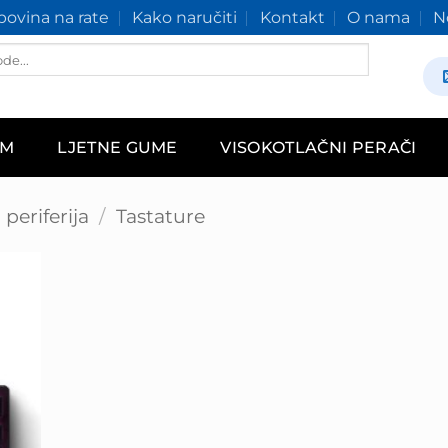
ovina na rate
Kako naručiti
Kontakt
O nama
N
AM
LJETNE GUME
VISOKOTLAČNI PERAČI
periferija
/
Tastature