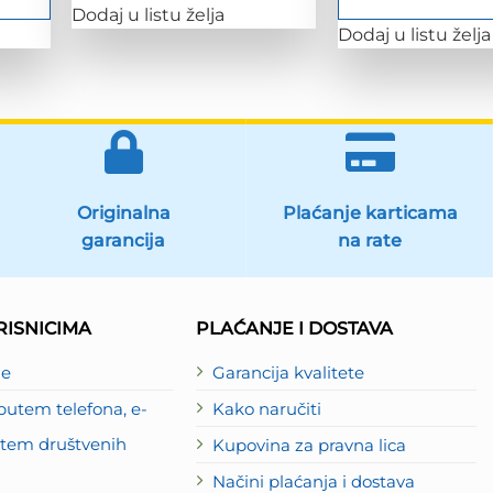
Dodaj u listu želja
Dodaj u listu želja
Originalna
Plaćanje karticama
garancija
na rate
ISNICIMA
PLAĆANJE I DOSTAVA
je
Garancija kvalitete
utem telefona, e-
Kako naručiti
putem društvenih
Kupovina za pravna lica
Načini plaćanja i dostava