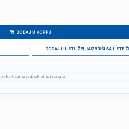
l količina
DODAJ U KORPU
DODAJ U LISTU ŽELJA
IZBRIŠI SA LISTE 
m, karticama jednokratno i na rate