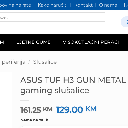
ovina na rate
Kako naručiti
Kontakt
O nama
N
AM
LJETNE GUME
VISOKOTLAČNI PERAČI
periferija
/
Slušalice
ASUS TUF H3 GUN METAL
gaming slušalice
129.00
Izvorna
KM
Trenutn
161.25
KM
cijena
cijena
Nema na zalihi
bila
je: