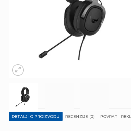
DETALJI O PROIZVODU
RECENZIJE (0)
POVRAT I REK