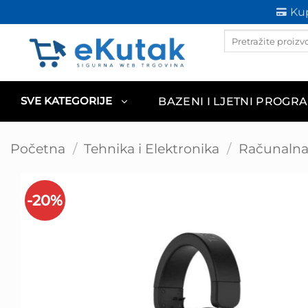
Skip
Kup
to
Products
content
search
BAZENI I LJETNI PROGR
SVE KATEGORIJE
Početna
/
Tehnika i Elektronika
/
Računalna 
-20%