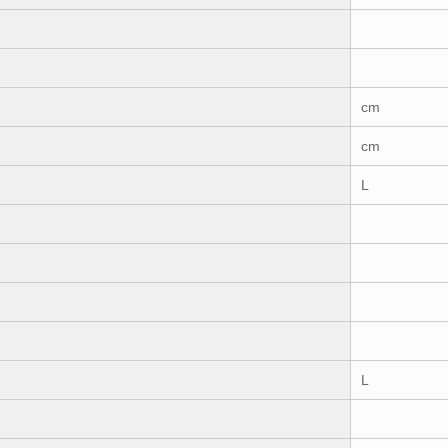
cm
cm
L
L