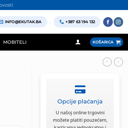
ovosti
INFO@EKUTAK.BA
+387 63 194 132
MOBITELI
KOŠARICA
Opcije plaćanja
a
U našoj online trgovini
možete platiti pouzećem,
karticama jednokratno i