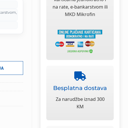
M.
na rate, e-bankarstvom ili
karstvom,
MKD Mikrofin
JA
Besplatna dostava
Za narudžbe iznad 300
KM