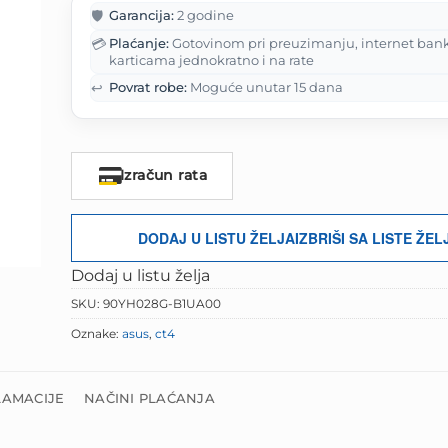
je:
129.00 K
🛡️
Garancija:
2 godine
161.25 KM.
💳
Plaćanje:
Gotovinom pri preuzimanju, internet ban
karticama jednokratno i na rate
↩️
Povrat robe:
Moguće unutar 15 dana
Izračun rata
DODAJ U LISTU ŽELJA
IZBRIŠI SA LISTE ŽEL
Dodaj u listu želja
SKU:
90YH028G-B1UA00
Oznake:
asus
,
ct4
LAMACIJE
NAČINI PLAĆANJA