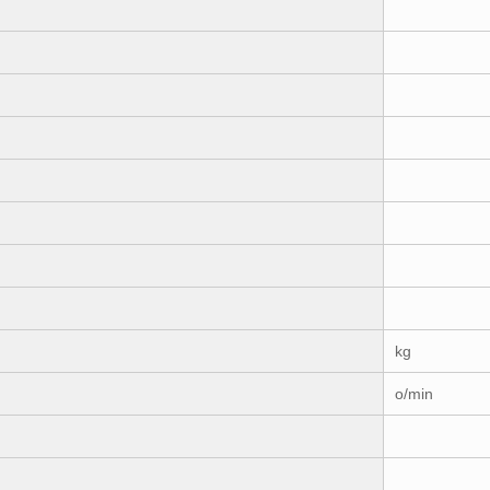
kg
o/min