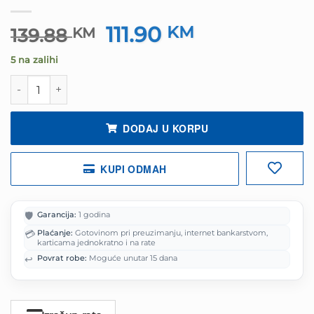
111.90
Izvorna
KM
Trenutna
139.88
KM
cijena
cijena
5 na zalihi
bila
je:
je:
111.90 KM.
Slušalice sa mikrofonom SHARKOON gaming Skiller SGH5
139.88 KM.
DODAJ U KORPU
KUPI ODMAH
🛡️
Garancija:
1 godina
💳
Plaćanje:
Gotovinom pri preuzimanju, internet bankarstvom,
karticama jednokratno i na rate
↩️
Povrat robe:
Moguće unutar 15 dana