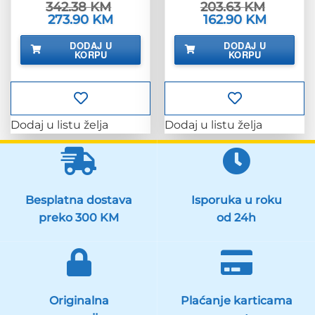
342.38
KM
203.63
KM
Izvorna
273.90
KM
Trenutna
Izvorna
162.90
KM
Trenutna
cijena
cijena
cijena
cijena
bila
je:
bila
je:
DODAJ U
DODAJ U
je:
273.90 KM.
je:
162.90 KM
KORPU
KORPU
342.38 KM.
203.63 KM.
Dodaj u listu želja
Dodaj u listu želja
Besplatna dostava
Isporuka u roku
preko 300 KM
od 24h
Originalna
Plaćanje karticama