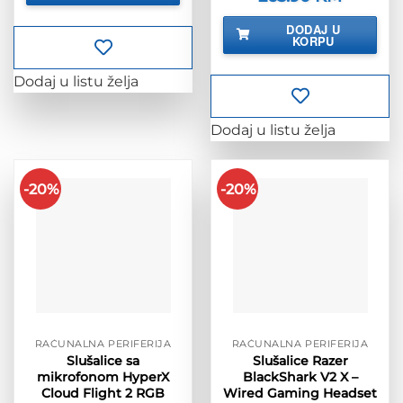
cijena
cijena
bila
je:
DODAJ U
je:
265.90 K
KORPU
332.38 KM.
Dodaj u listu želja
Dodaj u listu želja
-20%
-20%
RAČUNALNA PERIFERIJA
RAČUNALNA PERIFERIJA
Slušalice sa
Slušalice Razer
mikrofonom HyperX
BlackShark V2 X –
Cloud Flight 2 RGB
Wired Gaming Headset