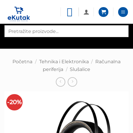
Skip
to
content
Products
search
Početna
/
Tehnika i Elektronika
/
Računalna
periferija
/
Slušalice
-20%