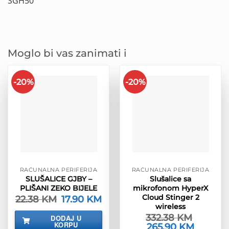
SGH50
Moglo bi vas zanimati i
-20%
-20%
RAČUNALNA PERIFERIJA
RAČUNALNA PERIFERIJA
SLUŠALICE GJBY –
Slušalice sa
PLIŠANI ZEKO BIJELE
mikrofonom HyperX
Cloud Stinger 2
22.38
KM
Izvorna
17.90
KM
Trenutna
cijena
cijena
wireless
bila
je:
332.38
KM
DODAJ U
je:
17.90 KM.
KORPU
Izvorna
265.90
KM
Trenutna
22.38 KM.