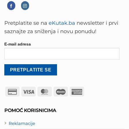
Pretplatite se na
eKutak.ba
newsletter i prvi
saznajte za sniženja i novu ponudu!
E-mail adresa
Credit
Visa
MasterCard
Maestro
American
Card
Express
2
POMOĆ KORISNICIMA
Reklamacije