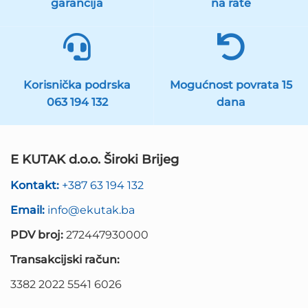
garancija
na rate
Korisnička podrska
Mogućnost povrata 15
063 194 132
dana
E KUTAK d.o.o. Široki Brijeg
Kontakt:
+387 63 194 132
Email:
info@ekutak.ba
PDV broj:
272447930000
Transakcijski račun:
3382 2022 5541 6026