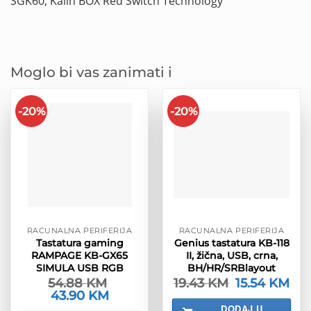
SGK60, Kailh BOX Red Switch Technology
Moglo bi vas zanimati i
-20%
-20%
RAČUNALNA PERIFERIJA
RAČUNALNA PERIFERIJA
Tastatura gaming
Genius tastatura KB-118
RAMPAGE KB-GX65
II, žična, USB, crna,
SIMULA USB RGB
BH/HR/SRBlayout
54.88
KM
19.43
KM
Izvorna
15.54
KM
Tre
cijena
cije
Izvorna
43.90
KM
Trenutna
bila
je:
cijena
cijena
DODAJ U
je:
15.5