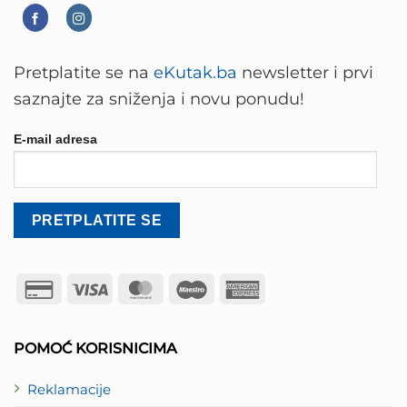
Pretplatite se na
eKutak.ba
newsletter i prvi
saznajte za sniženja i novu ponudu!
E-mail adresa
Credit
Visa
MasterCard
Maestro
American
Card
Express
2
POMOĆ KORISNICIMA
Reklamacije