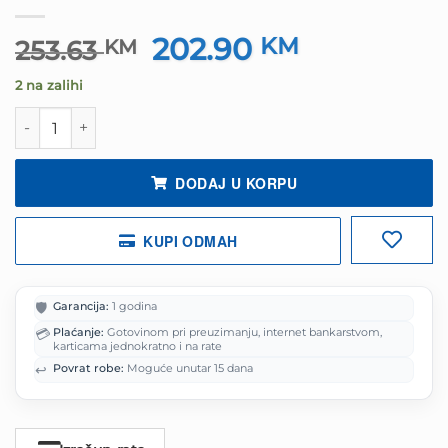
202.90
Izvorna
KM
Trenutna
253.63
KM
cijena
cijena
2 na zalihi
bila
je:
je:
202.90 KM.
Tastatura SHARKOON gaming mechanical, SKILLER SGK60
253.63 KM.
DODAJ U KORPU
KUPI ODMAH
🛡️
Garancija:
1 godina
💳
Plaćanje:
Gotovinom pri preuzimanju, internet bankarstvom,
karticama jednokratno i na rate
↩️
Povrat robe:
Moguće unutar 15 dana