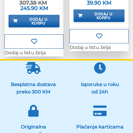
307.38
KM
Izvorna
39.90
KM
Trenutna
cijena
cijena
Izvorna
245.90
KM
Trenutna
bila
je:
cijena
cijena
DODAJ U
je:
39.90 KM.
bila
je:
KORPU
DODAJ U
49.88 KM.
je:
245.90 KM.
KORPU
307.38 KM.
Dodaj u listu želja
Dodaj u listu želja
Besplatna dostava
Isporuka u roku
preko 300 KM
od 24h
Originalna
Plaćanje karticama