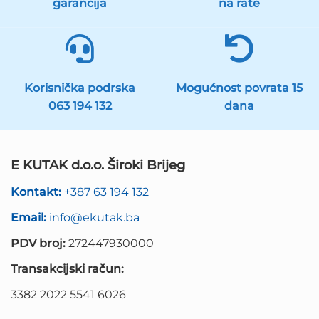
garancija
na rate
Korisnička podrska
Mogućnost povrata 15
063 194 132
dana
E KUTAK d.o.o. Široki Brijeg
Kontakt:
+387 63 194 132
Email:
info@ekutak.ba
PDV broj:
272447930000
Transakcijski račun:
3382 2022 5541 6026