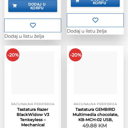
bila
je:
KORPU
DODAJ U
19.43 KM.
je:
43.90 KM.
KORPU
54.88 KM.
Dodaj u listu želja
Dodaj u listu želja
-20%
-20%
RAČUNALNA PERIFERIJA
RAČUNALNA PERIFERIJA
Tastatura Razer
Tastatura GEMBIRD
BlackWidow V3
Multimedia chocolate,
Tenkeyless –
KB-MCH-02 USB,
Mechanical
49.88
KM