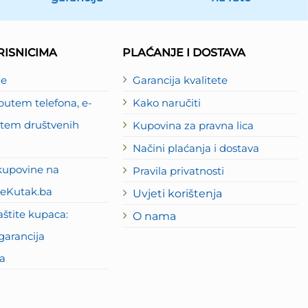
ISNICIMA
PLAĆANJE I DOSTAVA
je
Garancija kvalitete
utem telefona, e-
Kako naručiti
putem društvenih
Kupovina za pravna lica
Načini plaćanja i dostava
kupovine na
Pravila privatnosti
eKutak.ba
Uvjeti korištenja
štite kupaca:
O nama
garancija
a