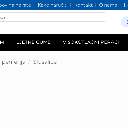
ovina na rate
Kako naručiti
Kontakt
O nama
N
AM
LJETNE GUME
VISOKOTLAČNI PERAČI
periferija
/
Slušalice