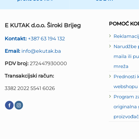
POMOĆ KOR
E KUTAK d.o.o. Široki Brijeg
Reklamaci
Kontakt:
+387 63 194 132
Narudžbe p
Email:
info@ekutak.ba
maila ili 
PDV broj:
272447930000
mreža
Transakcijski račun:
Prednosti 
webshopu 
3382 2022 5541 6026
Program za
originalna 
proizvođač