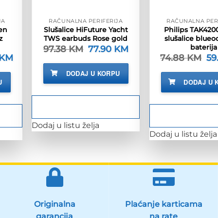
JA
RAČUNALNA PERIFERIJA
RAČUNALNA PER
ken
Slušalice HiFuture Yacht
Philips TAK4200
z
TWS earbuds Rose gold
slušalice blueo
baterija
97.38
KM
Izvorna
77.90
KM
Trenutna
cijena
cijena
KM
Trenutna
74.88
KM
Izv
59
bila
je:
cijena
cij
je:
77.90 KM.
je:
bil
DODAJ U KORPU
97.38 KM.
252.90 KM.
je:
U
DODAJ U 
.
74
Dodaj u listu želja
Dodaj u listu želja
Originalna
Plaćanje karticama
garancija
na rate