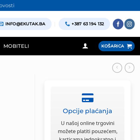
ovosti
INFO@EKUTAK.BA
+387 63 194 132
MOBITELI
KOŠARICA
Opcije plaćanja
U našoj online trgovini
možete platiti pouzećem,
karticama jednokratno i