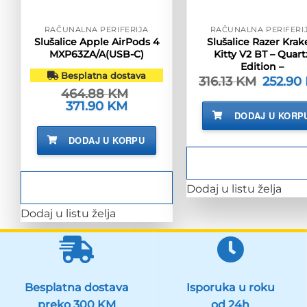
RAČUNALNA PERIFERIJA
RAČUNALNA PERIFERI
Slušalice Apple AirPods 4
Slušalice Razer Kra
MXP63ZA/A(USB-C)
Kitty V2 BT – Quart
Edition –
Besplatna dostava
316.13
KM
Izvorna
252.90
cijena
464.88
KM
bila
Izvorna
371.90
KM
Trenutna
je:
cijena
cijena
DODAJ U KORP
316.13 KM
bila
je:
je:
371.90 KM.
DODAJ U KORPU
464.88 KM.
Dodaj u listu želja
Dodaj u listu želja
Besplatna dostava
Isporuka u roku
preko 300 KM
od 24h