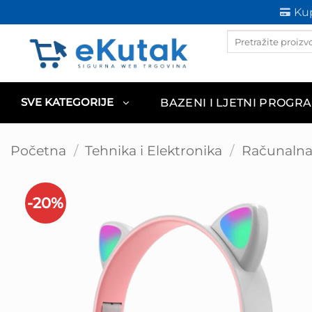
Skip
Kup
to
Products
content
search
BAZENI I LJETNI PROGR
SVE KATEGORIJE
Početna
/
Tehnika i Elektronika
/
Računalna 
-20%