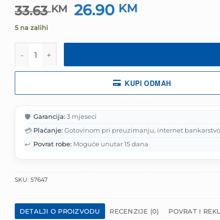
26.90
Izvorna
KM
Trenutna
33.63
KM
cijena
cijena
5 na zalihi
bila
je:
je:
26.90 KM.
Slušalice za djecu bluetooth cat P47M white+pink količ
33.63 KM.
KUPI ODMAH
🛡️
Garancija:
3 mjeseci
💳
Plaćanje:
Gotovinom pri preuzimanju, internet bankarstvo
↩️
Povrat robe:
Moguće unutar 15 dana
SKU:
57647
DETALJI O PROIZVODU
RECENZIJE (0)
POVRAT I REK