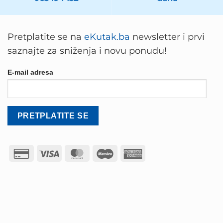
Pretplatite se na
eKutak.ba
newsletter i prvi
saznajte za sniženja i novu ponudu!
E-mail adresa
Credit
Visa
MasterCard
Maestro
American
Card
Express
2