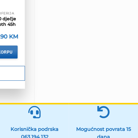
IFERIJA
 dječje
oth 45h
orna
.90
KM
Trenutna
ena
cijena
a
je:
59.90 KM.
KORPU
.88 KM.
Korisnička podrska
Mogućnost povrata 15
063 194 132
dana