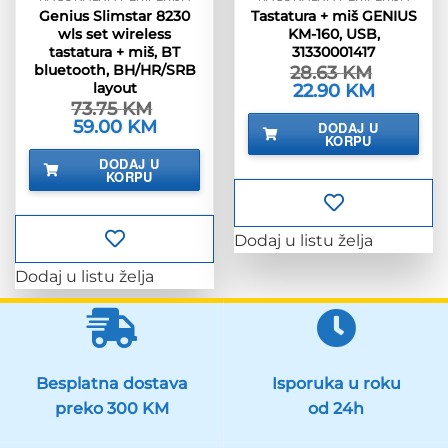
Genius Slimstar 8230
Tastatura + miš GENIUS
wls set wireless
KM-160, USB,
tastatura + miš, BT
31330001417
bluetooth, BH/HR/SRB
28.63
KM
layout
Izvorna
22.90
KM
Trenutna
cijena
cijena
73.75
KM
bila
je:
Izvorna
59.00
KM
Trenutna
DODAJ U
je:
22.90 KM.
cijena
cijena
KORPU
28.63 KM.
bila
je:
DODAJ U
je:
59.00 KM.
KORPU
73.75 KM.
Dodaj u listu želja
Dodaj u listu želja
Besplatna dostava
Isporuka u roku
preko 300 KM
od 24h