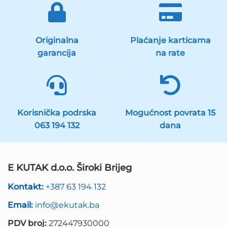
Originalna
Plaćanje karticama
garancija
na rate
Korisnička podrska
Mogućnost povrata 15
063 194 132
dana
E KUTAK d.o.o. Široki Brijeg
Kontakt:
+387 63 194 132
Email:
info@ekutak.ba
PDV broj:
272447930000