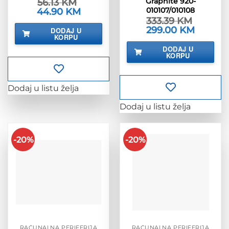
Graphite 920-
56.13
KM
010107/010108
Izvorna
44.90
KM
Trenutna
cijena
cijena
333.39
KM
bila
je:
Izvorna
299.00
KM
Trenutna
DODAJ U
je:
44.90 KM.
cijena
cijena
KORPU
56.13 KM.
bila
je:
DODAJ U
je:
299.00 K
KORPU
333.39 KM.
Dodaj u listu želja
Dodaj u listu želja
-20%
-20%
RAČUNALNA PERIFERIJA
RAČUNALNA PERIFERIJA