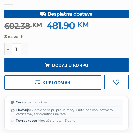
Besplatna dostava
481.90
Izvorna
KM
Trenutna
602.38
KM
cijena
cijena
3 na zalihi
bila
je:
je:
481.90 KM.
Tastatura Razer DeathStalker V2 Pro - Wireless Low količ
602.38 KM.
DODAJ U KORPU
KUPI ODMAH
🛡️
Garancija:
1 godina
💳
Plaćanje:
Gotovinom pri preuzimanju, internet bankarstvom,
karticama jednokratno i na rate
↩️
Povrat robe:
Moguće unutar 15 dana