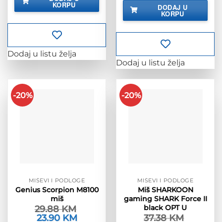
bila
je:
KORPU
21.13 KM.
DODAJ U
je:
35.90 KM.
KORPU
44.88 KM.
Dodaj u listu želja
Dodaj u listu želja
-20%
-20%
MIŠEVI I PODLOGE
MIŠEVI I PODLOGE
Genius Scorpion M8100
Miš SHARKOON
miš
gaming SHARK Force II
black OPT U
29.88
KM
Izvorna
23.90
KM
Trenutna
37.38
KM