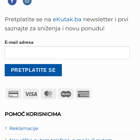
Pretplatite se na
eKutak.ba
newsletter i prvi
saznajte za sniženja i novu ponudu!
E-mail adresa
Credit
Visa
MasterCard
Maestro
American
Card
Express
2
POMOĆ KORISNICIMA
Reklamacije