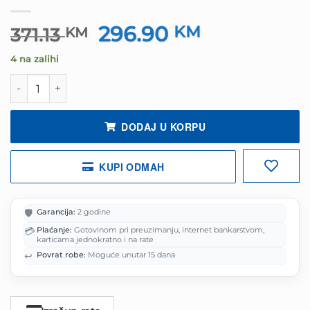
296.90
Izvorna
KM
Trenutna
371.13
KM
cijena
cijena
4 na zalihi
bila
je:
je:
296.90 KM.
Miš Razer Cobra Pro - Ambidextrous Wired/Wireless koli
371.13 KM.
DODAJ U KORPU
KUPI ODMAH
🛡️
Garancija:
2 godine
💳
Plaćanje:
Gotovinom pri preuzimanju, internet bankarstvom,
karticama jednokratno i na rate
↩️
Povrat robe:
Moguće unutar 15 dana