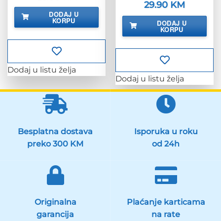
cijena
cijena
Izvorna
29.90
KM
Trenutna
bila
je:
cijena
cijena
DODAJ U
je:
23.90 KM.
bila
je:
KORPU
29.88 KM.
DODAJ U
je:
29.90 KM.
KORPU
37.38 KM.
Dodaj u listu želja
Dodaj u listu želja
Besplatna dostava
Isporuka u roku
preko 300 KM
od 24h
Originalna
Plaćanje karticama
garancija
na rate