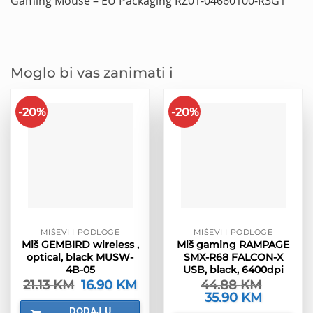
Gaming Mouse – EU Packaging RZ01-04660100-R3G1
Moglo bi vas zanimati i
-20%
-20%
MIŠEVI I PODLOGE
MIŠEVI I PODLOGE
Miš GEMBIRD wireless ,
Miš gaming RAMPAGE
optical, black MUSW-
SMX-R68 FALCON-X
4B-05
USB, black, 6400dpi
21.13
KM
Izvorna
16.90
KM
Trenutna
44.88
KM
cijena
cijena
Izvorna
35.90
KM
Trenutna
bila
je:
cijena
cijena
DODAJ U
je:
16.90 KM.