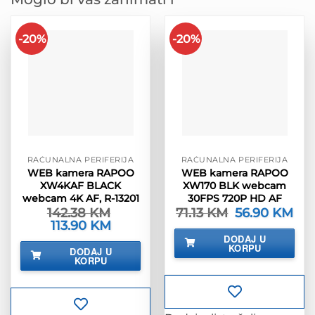
-20%
-20%
RAČUNALNA PERIFERIJA
RAČUNALNA PERIFERIJA
WEB kamera RAPOO
WEB kamera RAPOO
XW4KAF BLACK
XW170 BLK webcam
webcam 4K AF, R-13201
30FPS 720P HD AF
142.38
KM
71.13
KM
Izvorna
56.90
KM
Tre
cijena
cije
Izvorna
113.90
KM
Trenutna
bila
je:
cijena
cijena
DODAJ U
je:
56.9
bila
je:
KORPU
DODAJ U
71.13 KM.
je:
113.90 KM.
KORPU
142.38 KM.