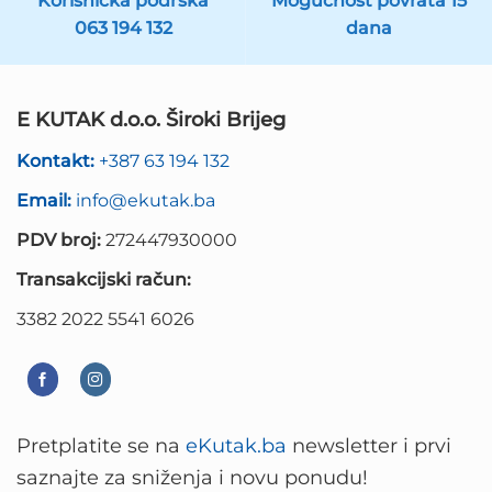
Korisnička podrska
Mogućnost povrata 15
063 194 132
dana
E KUTAK d.o.o. Široki Brijeg
Kontakt:
+387 63 194 132
Email:
info@ekutak.ba
PDV broj:
272447930000
Transakcijski račun:
3382 2022 5541 6026
Pretplatite se na
eKutak.ba
newsletter i prvi
saznajte za sniženja i novu ponudu!