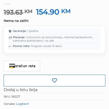
154.90
Izvorna
KM
Trenutna
193.63
KM
cijena
cijena
Nema na zalihi
bila
je:
je:
154.90 KM.
🛡️
Garancija:
1 godina
193.63 KM.
💳
Plaćanje:
Gotovinom pri preuzimanju, internet bankarstvom,
karticama jednokratno i na rate
↩️
Povrat robe:
Moguće unutar 15 dana
Izračun rata
Dodaj u listu želja
SKU:
58227
Oznake:
Logitech