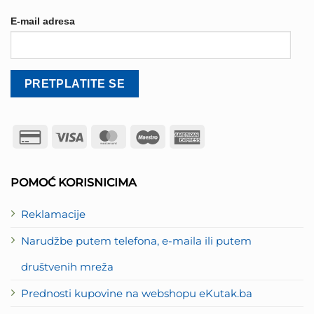
E-mail adresa
Credit
Visa
MasterCard
Maestro
American
Card
Express
2
POMOĆ KORISNICIMA
Reklamacije
Narudžbe putem telefona, e-maila ili putem
društvenih mreža
Prednosti kupovine na webshopu eKutak.ba