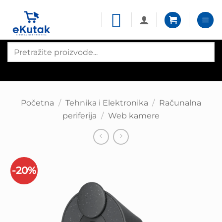
Skip
to
content
Products
search
Početna
/
Tehnika i Elektronika
/
Računalna
periferija
/
Web kamere
-20%