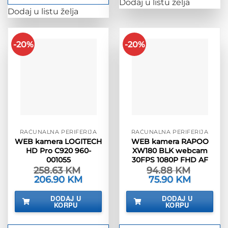
Dodaj u listu želja
Dodaj u listu želja
-20%
-20%
RAČUNALNA PERIFERIJA
RAČUNALNA PERIFERIJA
WEB kamera LOGITECH
WEB kamera RAPOO
HD Pro C920 960-
XW180 BLK webcam
001055
30FPS 1080P FHD AF
258.63
KM
94.88
KM
Izvorna
206.90
KM
Trenutna
Izvorna
75.90
KM
Trenutna
cijena
cijena
cijena
cijena
bila
je:
bila
je:
DODAJ U
DODAJ U
je:
206.90 KM.
je:
75.90 KM.
KORPU
KORPU
258.63 KM.
94.88 KM.