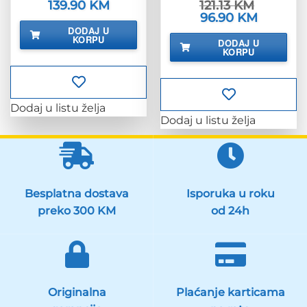
Izvorna
139.90
KM
Trenutna
121.13
KM
cijena
cijena
Izvorna
96.90
KM
Trenutna
bila
je:
cijena
cijena
DODAJ U
je:
139.90 KM.
bila
je:
KORPU
174.88 KM.
DODAJ U
je:
96.90 KM.
KORPU
121.13 KM.
Dodaj u listu želja
Dodaj u listu želja
Besplatna dostava
Isporuka u roku
preko 300 KM
od 24h
Originalna
Plaćanje karticama