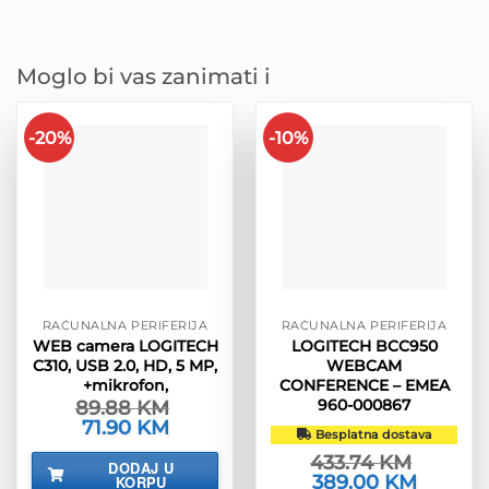
Moglo bi vas zanimati i
-20%
-10%
RAČUNALNA PERIFERIJA
RAČUNALNA PERIFERIJA
WEB camera LOGITECH
LOGITECH BCC950
C310, USB 2.0, HD, 5 MP,
WEBCAM
+mikrofon,
CONFERENCE – EMEA
960-000867
89.88
KM
Izvorna
71.90
KM
Trenutna
Besplatna dostava
cijena
cijena
bila
je:
433.74
KM
DODAJ U
je:
71.90 KM.
Izvorna
389.00
KM
Trenutna
KORPU
89.88 KM.