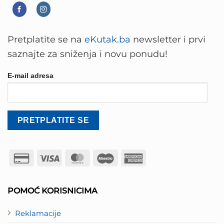
Pretplatite se na
eKutak.ba
newsletter i prvi
saznajte za sniženja i novu ponudu!
E-mail adresa
Credit
Visa
MasterCard
Maestro
American
Card
Express
2
POMOĆ KORISNICIMA
Reklamacije