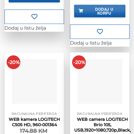
cijena
cijena
bila
je:
DODAJ U
je:
389.00 K
KORPU
433.74 KM.
Dodaj u listu želja
Dodaj u listu želja
-20%
-20%
RAČUNALNA PERIFERIJA
RAČUNALNA PERIFERIJA
WEB kamera LOGITECH
WEB camera LOGITECH
C505 HD, 960-001364
Brio 105,
USB,1920×1080,720p,Black,
174.88
KM