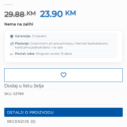
23.90
Izvorna
KM
Trenutna
29.88
KM
cijena
cijena
Nema na zalihi
bila
je:
je:
23.90 KM.
🛡️
Garancija:
3 mjeseci
29.88 KM.
💳
Plaćanje:
Gotovinom pri preuzimanju, internet bankarstvom,
karticama jednokratno i na rate
↩️
Povrat robe:
Moguće unutar 15 dana
Dodaj u listu želja
SKU:
53789
DETALJI O PROIZVODU
RECENZIJE (0)