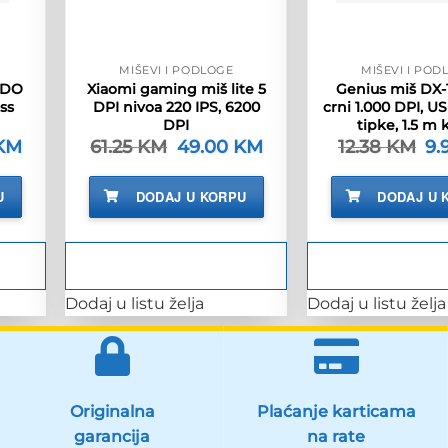
MIŠEVI I PODLOGE
MIŠEVI I POD
ADO
Xiaomi gaming miš lite 5
Genius miš DX-
ss
DPI nivoa 220 IPS, 6200
crni 1.000 DPI, US
DPI
tipke, 1.5 m 
KM
Trenutna
61.25
KM
Izvorna
49.00
KM
Trenutna
12.38
KM
Iz
9.
cijena
cijena
cijena
cij
je:
bila
je:
bil
30.90 KM.
je:
49.00 KM.
je:
U
DODAJ U KORPU
DODAJ U 
M.
61.25 KM.
12.
Dodaj u listu želja
Dodaj u listu želja
Originalna
Plaćanje karticama
garancija
na rate