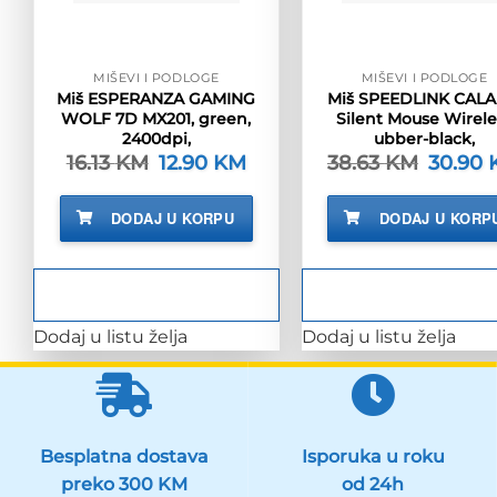
MIŠEVI I PODLOGE
MIŠEVI I PODLOGE
Miš ESPERANZA GAMING
Miš SPEEDLINK CAL
WOLF 7D MX201, green,
Silent Mouse Wirele
2400dpi,
ubber-black,
16.13
KM
Izvorna
12.90
KM
Trenutna
38.63
KM
Izvorna
30.90
cijena
cijena
cijena
bila
je:
bila
je:
12.90 KM.
je:
DODAJ U KORPU
DODAJ U KORP
16.13 KM.
38.63 K
Dodaj u listu želja
Dodaj u listu želja
Besplatna dostava
Isporuka u roku
preko 300 KM
od 24h