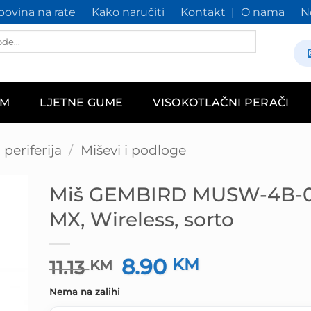
ovina na rate
Kako naručiti
Kontakt
O nama
N
AM
LJETNE GUME
VISOKOTLAČNI PERAČI
periferija
/
Miševi i podloge
Miš GEMBIRD MUSW-4B-
MX, Wireless, sorto
8.90
Izvorna
KM
Trenutna
11.13
KM
cijena
cijena
Nema na zalihi
bila
je: