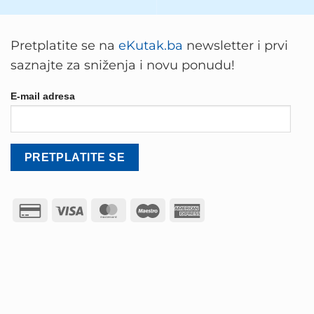
Pretplatite se na
eKutak.ba
newsletter i prvi
saznajte za sniženja i novu ponudu!
E-mail adresa
Credit
Visa
MasterCard
Maestro
American
Card
Express
2