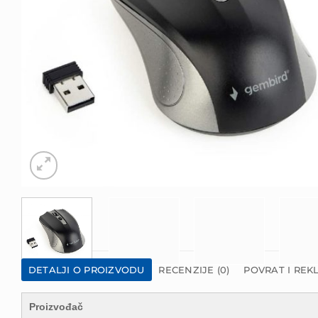
DETALJI O PROIZVODU
RECENZIJE (0)
POVRAT I REK
Proizvođač