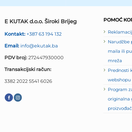
POMOĆ KOR
E KUTAK d.o.o. Široki Brijeg
Reklamaci
Kontakt:
+387 63 194 132
Narudžbe p
Email:
info@ekutak.ba
maila ili 
PDV broj:
272447930000
mreža
Transakcijski račun:
Prednosti 
webshopu 
3382 2022 5541 6026
Program za
originalna 
proizvođač