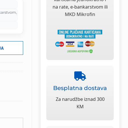
na rate, e-bankarstvom ili
karstvom,
MKD Mikrofin
JA
Besplatna dostava
Za narudžbe iznad 300
KM