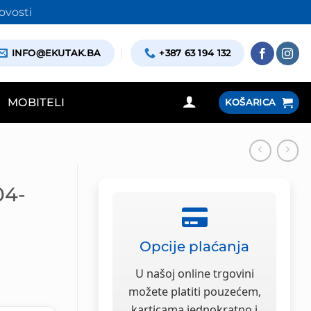
ovosti
INFO@EKUTAK.BA
+387 63 194 132
MOBITELI
KOŠARICA
04-
Opcije plaćanja
U našoj online trgovini
možete platiti pouzećem,
karticama jednokratno i