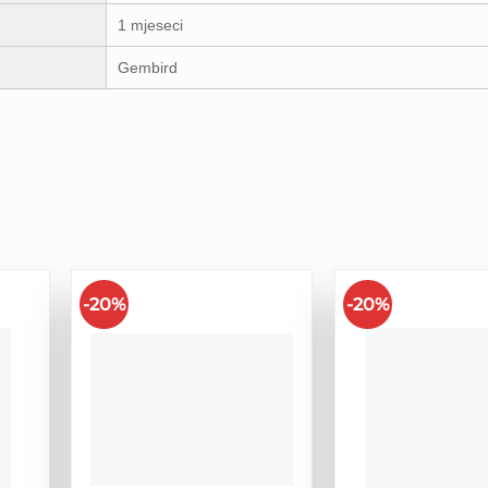
1 mjeseci
Gembird
-20%
-20%