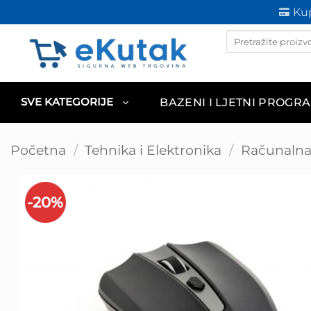
Skip
Kup
to
Products
content
search
BAZENI I LJETNI PROGR
SVE KATEGORIJE
Početna
/
Tehnika i Elektronika
/
Računalna 
-20%