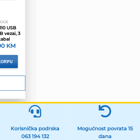
LOGE
110 USB
B vezai, 3
kabal
vorna
90
KM
Trenutna
ena
cijena
a
je:
9.90 KM.
KORPU
38 KM.
Korisnička podrska
Mogućnost povrata 15
063 194 132
dana