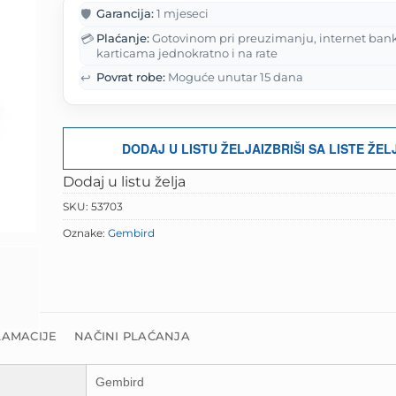
je:
8.90 KM.
🛡️
Garancija:
1 mjeseci
11.13 KM.
💳
Plaćanje:
Gotovinom pri preuzimanju, internet ban
karticama jednokratno i na rate
↩️
Povrat robe:
Moguće unutar 15 dana
DODAJ U LISTU ŽELJA
IZBRIŠI SA LISTE ŽEL
Dodaj u listu želja
SKU:
53703
Oznake:
Gembird
LAMACIJE
NAČINI PLAĆANJA
Gembird