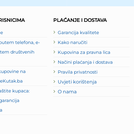
ISNICIMA
PLAĆANJE I DOSTAVA
je
Garancija kvalitete
utem telefona, e-
Kako naručiti
putem društvenih
Kupovina za pravna lica
Načini plaćanja i dostava
kupovine na
Pravila privatnosti
eKutak.ba
Uvjeti korištenja
štite kupaca:
O nama
garancija
a