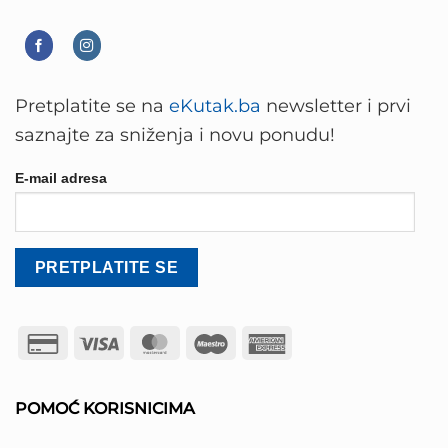
Pretplatite se na
eKutak.ba
newsletter i prvi
saznajte za sniženja i novu ponudu!
E-mail adresa
Credit
Visa
MasterCard
Maestro
American
Card
Express
2
POMOĆ KORISNICIMA