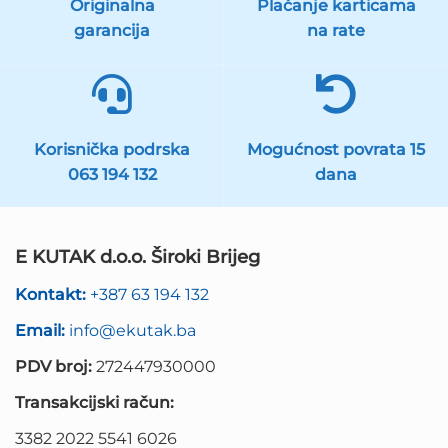
Originalna
Plaćanje karticama
garancija
na rate
Korisnička podrska
Mogućnost povrata 15
063 194 132
dana
E KUTAK d.o.o. Široki Brijeg
Kontakt:
+387 63 194 132
Email:
info@ekutak.ba
PDV broj:
272447930000
Transakcijski račun:
3382 2022 5541 6026