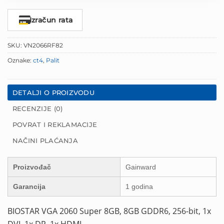
Izračun rata
SKU:
VN2066RF82
Oznake:
ct4
,
Palit
DETALJI O PROIZVODU
RECENZIJE (0)
POVRAT I REKLAMACIJE
NAČINI PLAĆANJA
Proizvođač
Gainward
Garancija
1 godina
BIOSTAR VGA 2060 Super 8GB, 8GB GDDR6, 256-bit, 1x
DVI, 1x DP, 1x HDMI