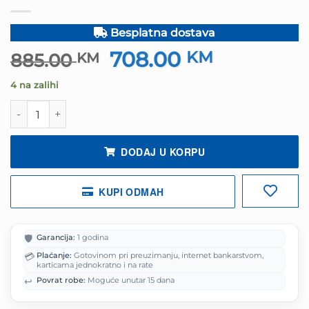
Besplatna dostava
708.00
Izvorna
KM
Trenutna
885.00
KM
cijena
cijena
4 na zalihi
bila
je:
je:
708.00 KM
Grafička BIOSTAR VGA 2060 Super 8GB GDDR6 količina
885.00 KM.
DODAJ U KORPU
KUPI ODMAH
🛡️
Garancija:
1 godina
💳
Plaćanje:
Gotovinom pri preuzimanju, internet bankarstvom,
karticama jednokratno i na rate
↩️
Povrat robe:
Moguće unutar 15 dana