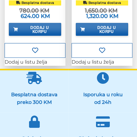
Besplatna dostava
Besplatna dostava
780.00
KM
1,650.00
KM
Izvorna
624.00
KM
Trenutna
Izvorna
1,320.00
KM
Trenutn
cijena
cijena
cijena
cijena
bila
je:
bila
je:
DODAJ U
DODAJ U
je:
624.00 KM.
je:
1,320.00
KORPU
KORPU
780.00 KM.
1,650.00 KM.
Dodaj u listu želja
Dodaj u listu želja
Besplatna dostava
Isporuka u roku
preko 300 KM
od 24h