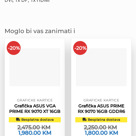
Moglo bi vas zanimati i
-20%
-20%
GRAFIČKE KARTICE
GRAFIČKE KARTICE
Grafička ASUS VGA
Grafička ASUS PRIME
PRIME RX 9070 XT 16GB
RX 9070 16GB GDDR6
Besplatna dostava
Besplatna dostava
2,475.00
KM
2,250.00
KM
Izvorna
1,980.00
KM
Trenutna
Izvorna
1,800.00
KM
Trenutn