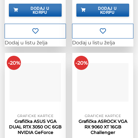
cijena
cijena
cijena
cijena
bila
je:
bila
je:
DODAJ U
DODAJ U
je:
1,980.00 KM.
je:
1,800.00
KORPU
KORPU
2,475.00 KM.
2,250.00 KM.
Dodaj u listu želja
Dodaj u listu želja
-20%
-20%
GRAFIČKE KARTICE
GRAFIČKE KARTICE
Grafička ASUS VGA
Grafička ASROCK VGA
DUAL RTX 3050 OC 6GB
RX 9060 XT 16GB
NVIDIA GeForce
Challenger