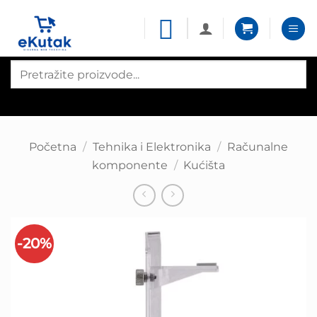
Skip
to
content
Products
search
Početna
/
Tehnika i Elektronika
/
Računalne
komponente
/
Kućišta
-20%