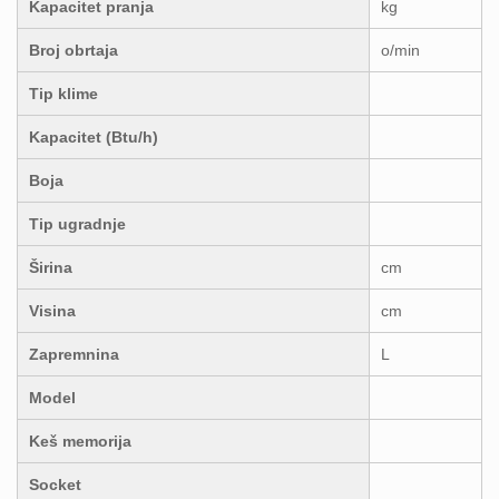
Kapacitet pranja
kg
Broj obrtaja
o/min
Tip klime
Kapacitet (Btu/h)
Boja
Tip ugradnje
Širina
cm
Visina
cm
Zapremnina
L
Model
Keš memorija
Socket