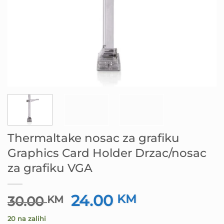
Thermaltake nosac za grafiku
Graphics Card Holder Drzac/nosac
za grafiku VGA
24.00
Izvorna
KM
Trenutna
30.00
KM
cijena
cijena
20 na zalihi
bila
je: