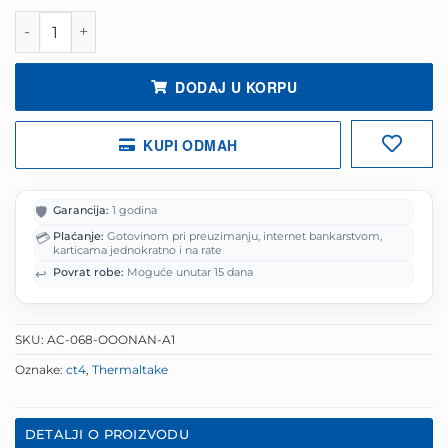
je:
24.00 KM.
Thermaltake nosac za grafiku Graphics Card Holder Drzac
30.00 KM.
DODAJ U KORPU
KUPI ODMAH
🛡️
Garancija:
1 godina
💳
Plaćanje:
Gotovinom pri preuzimanju, internet bankarstvom,
karticama jednokratno i na rate
↩️
Povrat robe:
Moguće unutar 15 dana
SKU:
AC-068-OOONAN-A1
Oznake:
ct4
,
Thermaltake
DETALJI O PROIZVODU