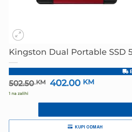
Kingston Dual Portable SSD 
B
402.00
Izvorna
KM
Trenutna
502.50
KM
cijena
cijena
1 na zalihi
bila
je:
je:
402.00 KM
502.50 KM.
KUPI ODMAH