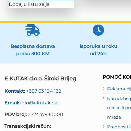
Dodaj u listu želja
Besplatna dostava
Isporuka u roku
preko 300 KM
od 24h
POMOĆ KOR
E KUTAK d.o.o. Široki Brijeg
Reklamaci
Kontakt:
+387 63 194 132
Narudžbe p
Email:
info@ekutak.ba
maila ili 
PDV broj:
272447930000
mreža
Transakcijski račun:
Prednosti 