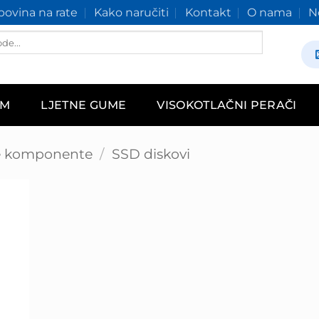
ovina na rate
Kako naručiti
Kontakt
O nama
N
AM
LJETNE GUME
VISOKOTLAČNI PERAČI
e komponente
/
SSD diskovi