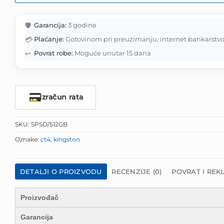
🛡️
Garancija:
3 godine
💳
Plaćanje:
Gotovinom pri preuzimanju, internet bankarstvo
↩️
Povrat robe:
Moguće unutar 15 dana
Izračun rata
SKU:
SPSD/512GB
Oznake:
ct4
,
kingston
DETALJI O PROIZVODU
RECENZIJE (0)
POVRAT I REK
Proizvođač
Garancija