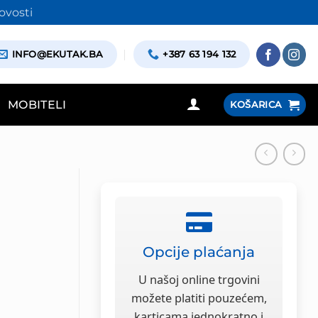
ovosti
INFO@EKUTAK.BA
+387 63 194 132
MOBITELI
KOŠARICA
Opcije plaćanja
U našoj online trgovini
možete platiti pouzećem,
karticama jednokratno i