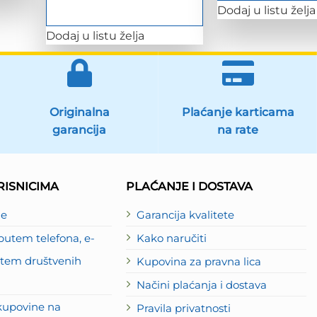
Dodaj u listu želja
Dodaj u listu želja
Originalna
Plaćanje karticama
garancija
na rate
ISNICIMA
PLAĆANJE I DOSTAVA
je
Garancija kvalitete
utem telefona, e-
Kako naručiti
putem društvenih
Kupovina za pravna lica
Načini plaćanja i dostava
kupovine na
Pravila privatnosti