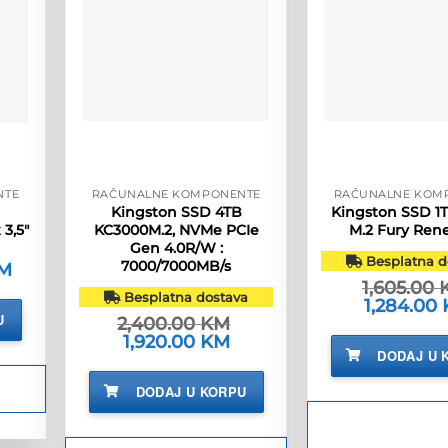
NTE
RAČUNALNE KOMPONENTE
RAČUNALNE KOM
Kingston SSD 4TB
Kingston SSD 1
3,5″
KC3000M.2, NVMe PCIe
M.2 Fury Ren
Gen 4.0R/W :
Besplatna d
7000/7000MB/s
M
Trenutna
cijena
1,605.00
je:
Besplatna dostava
Izvorna
1,284.00
6.00 KM.
cijena
U
2,400.00
KM
bila
Izvorna
1,920.00
KM
Trenutna
je:
cijena
cijena
DODAJ U 
1,605.00 KM
bila
je:
je:
1,920.00 KM.
DODAJ U KORPU
2,400.00 KM.