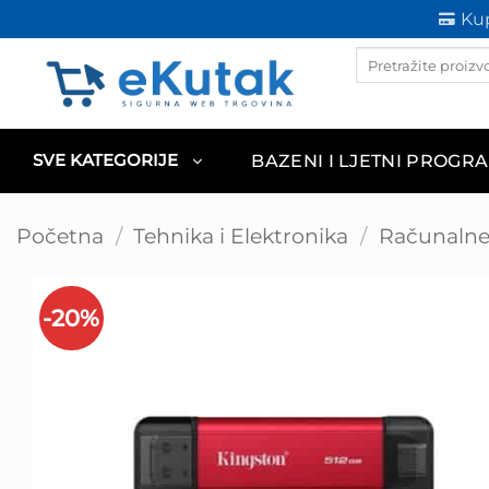
Skip
Kup
to
Products
content
search
BAZENI I LJETNI PROGR
SVE KATEGORIJE
Početna
/
Tehnika i Elektronika
/
Računaln
-20%