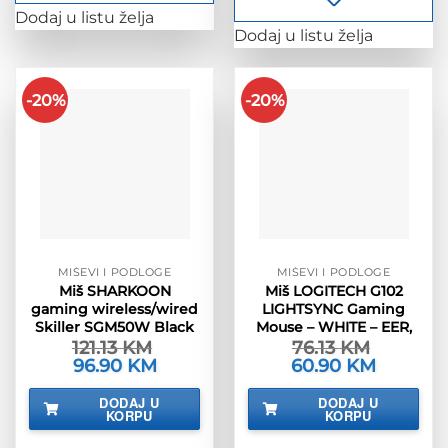
Dodaj u listu želja
Dodaj u listu želja
-20%
-20%
MIŠEVI I PODLOGE
MIŠEVI I PODLOGE
Miš SHARKOON
Miš LOGITECH G102
gaming wireless/wired
LIGHTSYNC Gaming
Skiller SGM50W Black
Mouse – WHITE – EER,
121.13
KM
76.13
KM
Izvorna
96.90
KM
Trenutna
Izvorna
60.90
KM
Trenutna
cijena
cijena
cijena
cijena
bila
je:
bila
je:
DODAJ U
DODAJ U
je:
96.90 KM.
je:
60.90 KM.
KORPU
KORPU
121.13 KM.
76.13 KM.