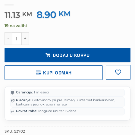
8.90
Izvorna
KM
Trenutna
11.13
KM
cijena
cijena
19 na zalihi
bila
je:
je:
8.90 KM.
Miš GEMBIRD MUSW-3B-01-MX, wireless, sorto količina
11.13 KM.
DODAJ U KORPU
KUPI ODMAH
🛡️
Garancija:
1 mjeseci
💳
Plaćanje:
Gotovinom pri preuzimanju, internet bankarstvom,
karticama jednokratno i na rate
↩️
Povrat robe:
Moguće unutar 15 dana
SKU:
53702