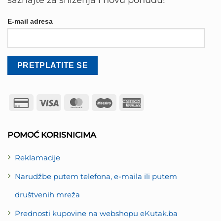
E-mail adresa
Credit
Visa
MasterCard
Maestro
American
Card
Express
2
POMOĆ KORISNICIMA
Reklamacije
Narudžbe putem telefona, e-maila ili putem
društvenih mreža
Prednosti kupovine na webshopu eKutak.ba