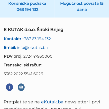
Korisnička podrska
Mogućnost povrata 15
063 194 132
dana
E KUTAK d.o.o. Široki Brijeg
Kontakt:
+387 63 194 132
Email:
info@ekutak.ba
PDV broj:
272447930000
Transakcijski račun:
3382 2022 5541 6026
Pretplatite se na
eKutak.ba
newsletter i prvi
saznajte za sniženja i novu ponudu!