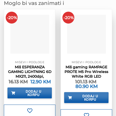
Moglo bi vas zanimati i
-20%
-20%
MIŠEVI I PODLOGE
MIŠEVI I PODLOGE
Miš ESPERANZA
Miš gaming RAMPAGE
GAMING LIGHTNING 6D
PROTE M5 Pro Wireless
MX211, 2400dpi,
White RGB LED
16.13
KM
Izvorna
12.90
KM
Trenutna
101.13
KM
cijena
cijena
Izvorna
80.90
KM
Trenutna
bila
je:
cijena
cijena
DODAJ U
je:
12.90 KM.
bila
je:
KORPU
16.13 KM.
DODAJ U
je:
80.90 KM.
KORPU
101.13 KM.