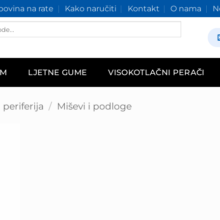
ovina na rate
Kako naručiti
Kontakt
O nama
N
AM
LJETNE GUME
VISOKOTLAČNI PERAČI
periferija
/
Miševi i podloge