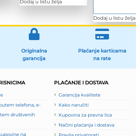
Dodaj u listu želja
Dodaj u listu želja
Originalna
Plaćanje karticama
garancija
na rate
ISNICIMA
PLAĆANJE I DOSTAVA
je
Garancija kvalitete
utem telefona, e-
Kako naručiti
putem društvenih
Kupovina za pravna lica
Načini plaćanja i dostava
kupovine na
Pravila privatnosti