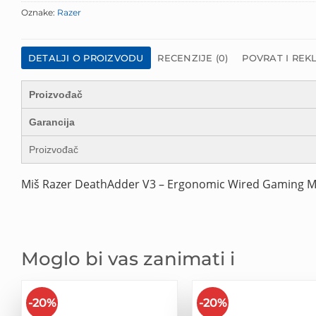
Oznake:
Razer
DETALJI O PROIZVODU
RECENZIJE (0)
POVRAT I REK
Proizvođač
Garancija
Proizvođač
Miš Razer DeathAdder V3 – Ergonomic Wired Gaming 
Moglo bi vas zanimati i
-20%
-20%