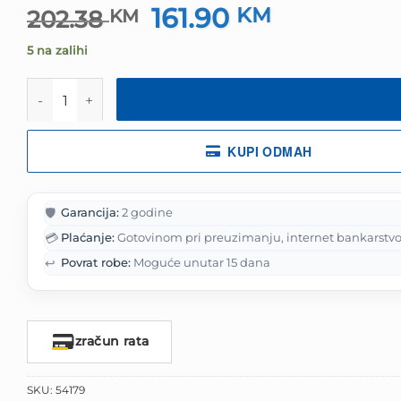
161.90
Izvorna
KM
Trenutna
202.38
KM
cijena
cijena
5 na zalihi
bila
je:
je:
161.90 KM.
Miš Razer DeathAdder V3 - Ergonomic Wired Gaming M
202.38 KM.
KUPI ODMAH
🛡️
Garancija:
2 godine
💳
Plaćanje:
Gotovinom pri preuzimanju, internet bankarstvo
↩️
Povrat robe:
Moguće unutar 15 dana
Izračun rata
SKU:
54179