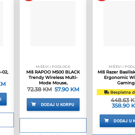
MIŠEVI I PODLOGE
MIŠEVI I POD
-02,
Miš RAPOO M500 BLACK
Miš Razer Basilis
Trendy Wireless Multi-
Ergonomic Wi
Mode Mouse,
Gaming
KM
Trenutna
cijena
72.38
KM
Izvorna
57.90
KM
Trenutna
je:
Besplatna d
cijena
cijena
17.90 KM.
bila
je:
U
448.63
M.
je:
57.90 KM.
DODAJ U KORPU
Izvorna
358.90
72.38 KM.
cijena
bila
je:
DODAJ U 
448.63 KM