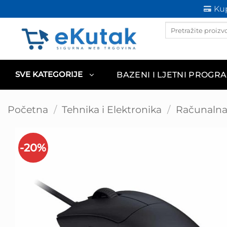
Skip
Kup
to
Products
content
search
BAZENI I LJETNI PROGR
SVE KATEGORIJE
Početna
/
Tehnika i Elektronika
/
Računalna 
-20%