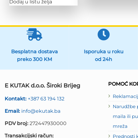
Dodaj u listu želja
Besplatna dostava
Isporuka u roku
preko 300 KM
od 24h
POMOĆ KOR
E KUTAK d.o.o. Široki Brijeg
Reklamaci
Kontakt:
+387 63 194 132
Narudžbe p
Email:
info@ekutak.ba
maila ili 
PDV broj:
272447930000
mreža
Transakcijski račun:
Prednosti 