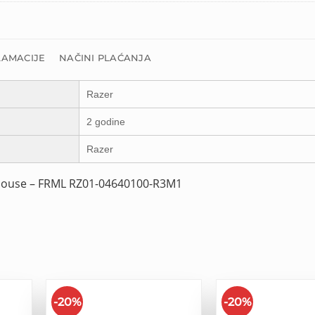
LAMACIJE
NAČINI PLAĆANJA
Razer
2 godine
Razer
Mouse – FRML RZ01-04640100-R3M1
-20%
-20%