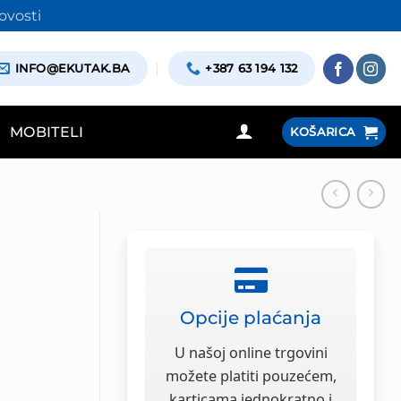
ovosti
INFO@EKUTAK.BA
+387 63 194 132
MOBITELI
KOŠARICA
Opcije plaćanja
U našoj online trgovini
možete platiti pouzećem,
karticama jednokratno i