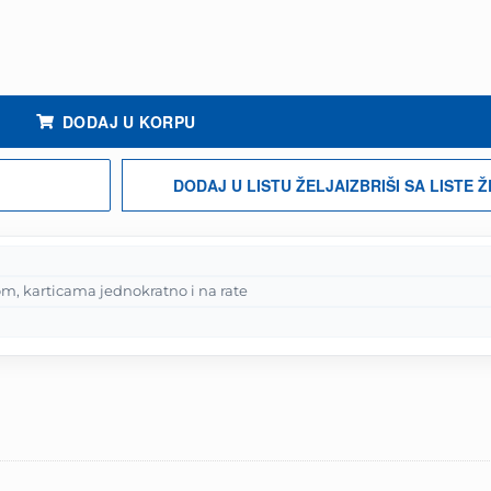
ouse količina
DODAJ U KORPU
DODAJ U LISTU ŽELJA
IZBRIŠI SA LISTE 
m, karticama jednokratno i na rate