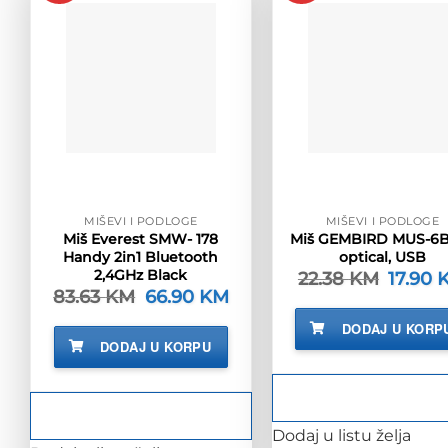
MIŠEVI I PODLOGE
MIŠEVI I PODLOGE
Miš Everest SMW- 178
Miš GEMBIRD MUS-6B
Handy 2in1 Bluetooth
optical, USB
2,4GHz Black
22.38
KM
Izvorna
17.90
cijena
83.63
KM
Izvorna
66.90
KM
Trenutna
bila
cijena
cijena
je:
bila
je:
DODAJ U KORP
22.38 K
je:
66.90 KM.
DODAJ U KORPU
83.63 KM.
Dodaj u listu želja